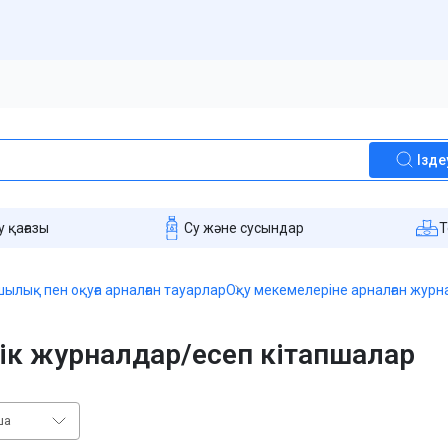
Ізде
 қағазы
Су және сусындар
T
ылық пен оқуға арналған тауарлар
Оқу мекемелеріне арналған журн
к журналдар/есеп кітапшалар
ша