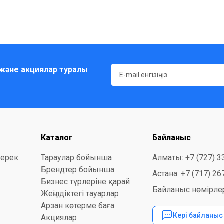
және акциялар туралы
Каталог
Байланыс
керек
Тараулар бойынша
Алматы: +7 (727) 3
Брендтер бойынша
Астана: +7 (717) 26
Бизнес түрлеріне қарай
Байланыс нөмірлер
Жеңілдіктегі тауарлар
Арзан көтерме баға
Кері байланы
Акциялар