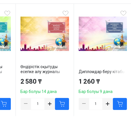
ы
Өндірістік оқытуды
ы
есепке алу журналы
Дипломдар беру кітабы
2 580 ₸
1 260 ₸
Бар болуы 14 дана
Бар болуы 9 дана