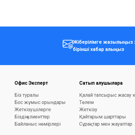
Жіберілімге жазылыңыз 
бірінші хабар алыңыз
Офис Эксперт
Сатып алушыларға
Біз туралы
Қалай тапсырыс жасау 
Бос жұмыс орындары
Төлем
Жеткізушілерге
Жеткізу
Біздің клиенттер
Қайтарым шарттары
Байланыс нөмірлері
Сұрақтар мен жауаптар