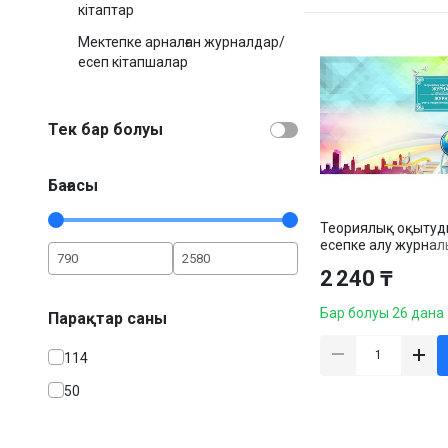
кітаптар
Мектепке арналған журналдар/
есеп кітапшалар
Тек бар болуы
Бағасы
Теориялық оқытуд
есепке алу журнал
2 240 ₸
Бар болуы 26 дана
Парақтар саны
114
50