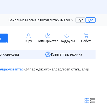
Байланыс
Төлем
Жеткізу
Қайтарым
Тағы
Рус
Қаз
у
Кіру
Тапсырыстар
Таңдаулы
Себет
ork өнімдері
Климаттық техника
алдар/кітаптар
Колледждік журналдар/есеп кітапшалар