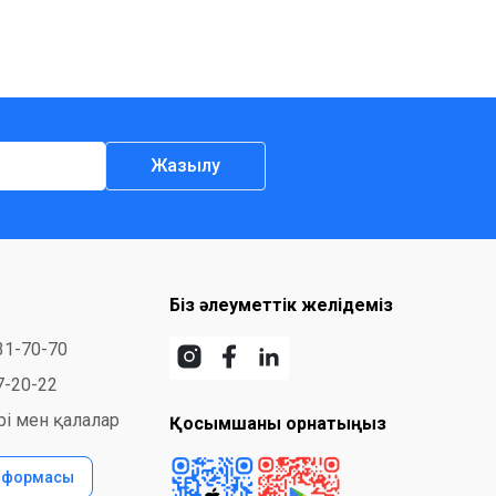
Жазылу
Біз әлеуметтік желідеміз
31-70-70
7-20-22
і мен қалалар
Қосымшаны орнатыңыз
с формасы