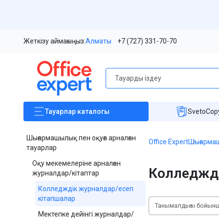
Жеткізу аймағыңыз:
Алматы
+7 (727) 331-70-70
Тауарлар
каталогы
SvetoCopy
Шығармашылық пен оқуға арналған
Office Expert
Шығармаш
тауарлар
Оқу мекемелеріне арналған
Колледжді
журналдар/кітаптар
Колледждік журналдар/есеп
кітапшалар
Танымалдығы бойын
Мектепке дейінгі журналдар/