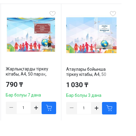
Жарлықтарды тіркеу
Атаулары бойынша
кітабы, А4, 50 парақ,
тіркеу кітабы, А4, 50
кітапшалы
парақ, кітапшалы
790 ₸
1 030 ₸
Бар болуы 7 дана
Бар болуы 3 дана