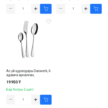
Ас үй құралдары Daswerk, 6
адамға арналған,
тоттанбайтын болат, 18
19 950 ₸
дана/жинақ
Бар болуы 2 қапт.