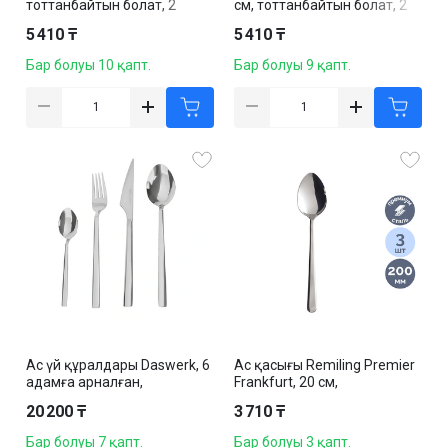
тоттанбайтын болат, 2
см, тоттанбайтын болат, 2
дана/қапт
дана/қапт
5 410 ₸
5 410 ₸
Бар болуы 10 қапт.
Бар болуы 9 қапт.
Ас үй құралдары Daswerk, 6
Ас қасығы Remiling Premier
адамға арналған,
Frankfurt, 20 см,
тоттанбайтын болат, 18
тоттанбайтын болат, 3
20 200 ₸
3 710 ₸
дана/жинақ
дана/қапт
Бар болуы 7 қапт.
Бар болуы 3 қапт.