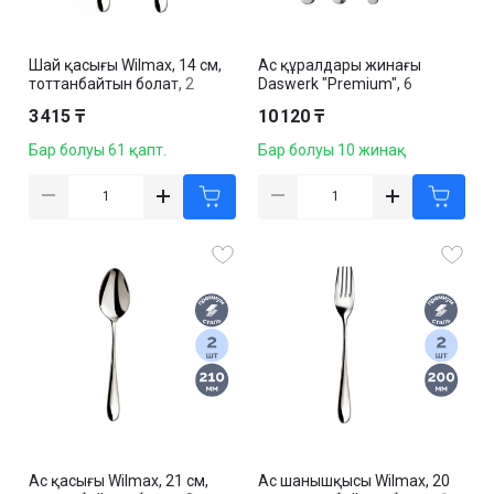
Шай қасығы Wilmax, 14 см,
Ас құралдары жинағы
тоттанбайтын болат, 2
Daswerk "Premium", 6
дана/қапт
адамға, тоттанбайтын
3 415 ₸
10 120 ₸
болат, 24 дана/жинақ
Бар болуы 61 қапт.
Бар болуы 10 жинақ
Ас қасығы Wilmax, 21 см,
Ас шанышқысы Wilmax, 20