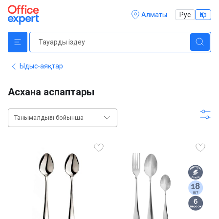
Алматы
Рус
Қаз
Ыдыс-аяқтар
Асхана аспаптары
Танымалдығы бойынша