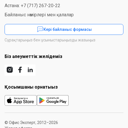
Астана: +7 (717) 267-20-22
Байланыс нөмірлері мен қалалар
Кері байланыс формасы
Сұрақтарыңыз бен ұсыныстарыңызды жазыңыз
Біз әлеуметтік желідеміз
Қосымшаны орнатыңыз
© Офис Эксперт, 2012–2026