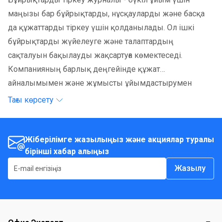
маңызы бар бұйрықтарды, нұсқауларды және басқа
да құжаттарды тіркеу үшін қолданылады. Ол ішкі
бұйрықтарды жүйелеуге және талаптардың
сақталуын бақылауды жақсартуға көмектеседі.
Компанияның барлық деңгейінде құжат
айналымымен және жұмысты ұйымдастырумен
айналысатындар үшін қолайлы.
Тағы көрсету
Жіберілімге жазылыңыз және акциялар туралы
бірінші хабар алыңыз
Жазылу