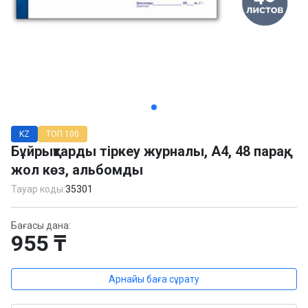
Item
1
KZ
ТОП 100
of
Бұйрықтарды тіркеу журналы, А4, 48 парақ,
2
жол көз, альбомды
Тауар коды:
35301
Бағасы дана:
955 ₸
Арнайы баға сұрату