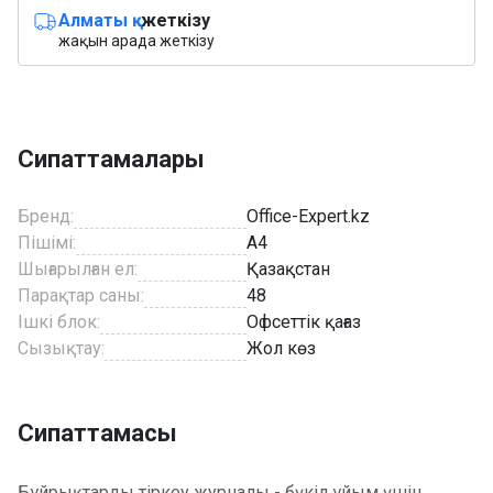
Алматы қ.
жеткізу
жақын арада жеткізу
Сипаттамалары
Бренд:
Office-Expert.kz
Пішімі:
A4
Шығарылған ел:
Қазақстан
Парақтар саны:
48
Ішкі блок:
Офсеттік қағаз
Сызықтау:
Жол көз
Сипаттамасы
Бұйрықтарды тіркеу журналы - бүкіл ұйым үшін