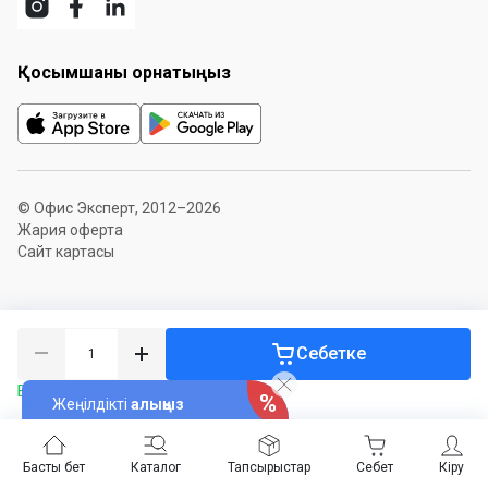
Қосымшаны орнатыңыз
© Офис Эксперт, 2012–2026
Жария оферта
Сайт картасы
Себетке
Бар болуы 166 дана
Жеңілдікті
алыңыз
Басты бет
Каталог
Тапсырыстар
Себет
Кіру