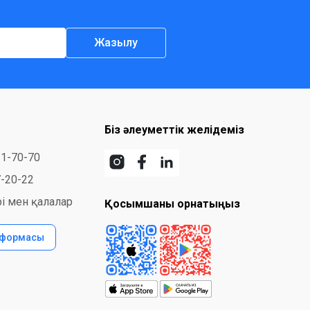
Жазылу
Біз әлеуметтік желідеміз
31-70-70
7-20-22
і мен қалалар
Қосымшаны орнатыңыз
 формасы