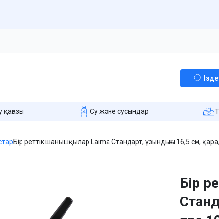
Ізде
 қағазы
Су және сусындар
T
стар
Бір реттік шанышқылар Laima Стандарт, ұзындығы 16,5 см, қара
Бір р
Станд