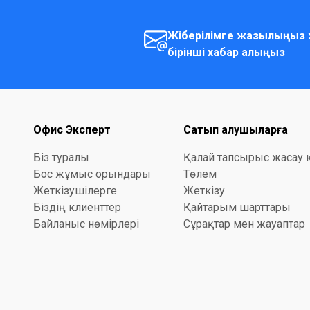
Жіберілімге жазылыңыз 
бірінші хабар алыңыз
Офис Эксперт
Сатып алушыларға
Біз туралы
Қалай тапсырыс жасау 
Бос жұмыс орындары
Төлем
Жеткізушілерге
Жеткізу
Біздің клиенттер
Қайтарым шарттары
Байланыс нөмірлері
Сұрақтар мен жауаптар