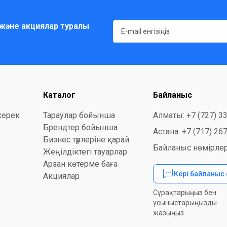
және акциялар туралы
Каталог
Байланыс
керек
Тараулар бойынша
Алматы: +7 (727) 3
Брендтер бойынша
Астана: +7 (717) 26
Бизнес түрлеріне қарай
Байланыс нөмірлер
Жеңілдіктегі тауарлар
Арзан көтерме баға
Кері байланыс
Акциялар
Сұрақтарыңыз бен
ұсыныстарыңызды
жазыңыз