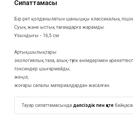
Сипаттамасы
Бір рет қолданылатын шанышқы классикалық пішін
Суық және ыстық тағамдарға жарамды.
Ұзындығы - 16,5 см
Артықшылықтары:
экологиялық таза, азық-түлік өнімдерімен әрекеттесп
токсиндер шығармайды;
жеңіл;
жоғары сапалы материалдардан жасалған.
Тауар сипаттамасында
дәлсіздік пен қате
байқасаң