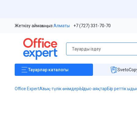
Жеткізу аймағыңыз:
Алматы
+7 (727) 331-70-70
Тауарлар
каталогы
SvetoCopy
Office Expert
Азық-түлік өнімдері
Ыдыс-аяқтар
Бір реттік ыды