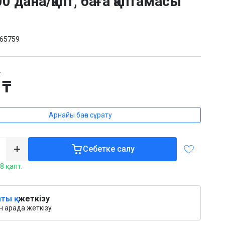
00 дана/қапт, баға қаптамасы
65759
:
 ₸
Арнайы баға сұрату
Себетке салу
8 қапт.
ты қ.
жеткізу
 арада жеткізу