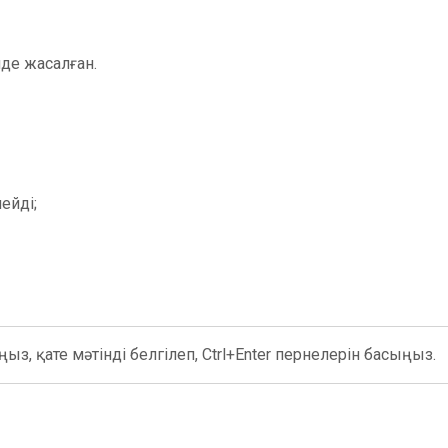
де жасалған.
ейді;
ыз, қате мәтінді белгілеп, Ctrl+Enter пернелерін басыңыз.