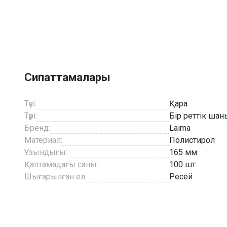
Item
1
of
7
Сипаттамалары
Түсі:
Қара
Түрі:
Бір реттік ша
Бренд:
Laima
Материал:
Полистирол
Ұзындығы:
165 мм
Қаптамадағы саны:
100 шт.
Шығарылған ел:
Ресей