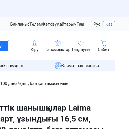
Байланыс
Төлем
Жеткізу
Қайтарым
Тағы
Рус
Қаз
у
Кіру
Тапсырыстар
Таңдаулы
Себет
ork өнімдері
Климаттық техника
,100 дана/қапт, баға қаптамасы үшін
еттік шанышқылар Laima
арт, ұзындығы 16,5 см,