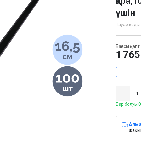
қара,1
үшін
Тауар коды:
Бағасы қапт.
1 765
Бар болуы 8
Алма
жақын