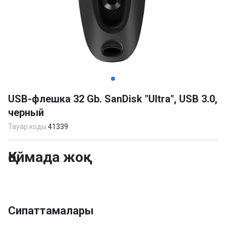
Item
1
USB-флешка 32 Gb. SanDisk "Ultra", USB 3.0,
of
черный
3
Тауар коды:
41339
Қоймада жоқ
Сипаттамалары