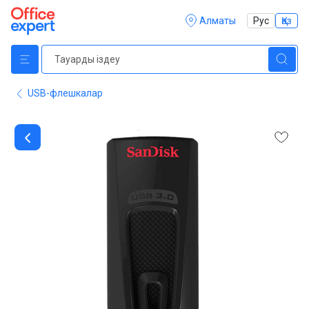
Алматы
Рус
Қаз
USB-флешкалар