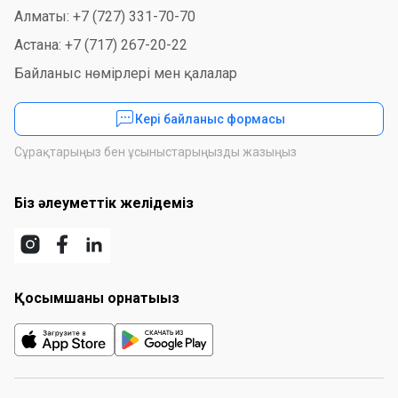
Алматы: +7 (727) 331-70-70
Астана: +7 (717) 267-20-22
Байланыс нөмірлері мен қалалар
Кері байланыс формасы
Сұрақтарыңыз бен ұсыныстарыңызды жазыңыз
Біз әлеуметтік желідеміз
Қосымшаны орнатыңыз