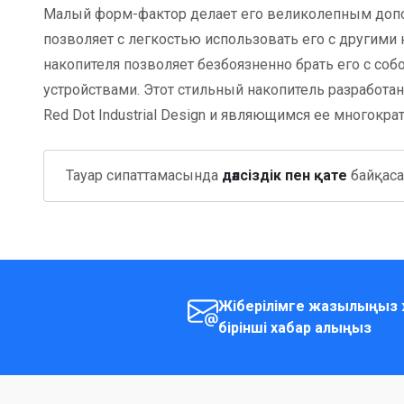
Малый форм-фактор делает его великолепным доп
позволяет с легкостью использовать его с другими
накопителя позволяет безбоязненно брать его с со
устройствами. Этот стильный накопитель разрабо
Red Dot Industrial Design и являющимся ее многокр
Тауар сипаттамасында
дәлсіздік пен қате
байқасаң
Жіберілімге жазылыңыз ж
бірінші хабар алыңыз