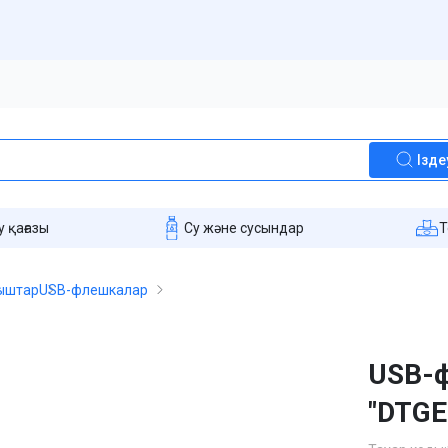
Ізде
 қағазы
Су және сусындар
T
ғыштар
USB-флешкалар
USB-ф
"DTGE