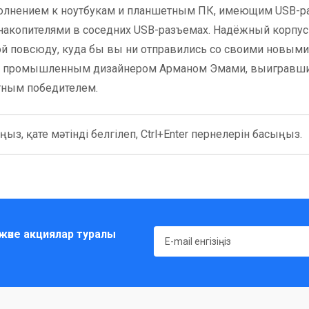
олнением к ноутбукам и планшетным ПК, имеющим USB-р
 накопителями в соседних USB-разъемах. Надёжный корпус
бой повсюду, куда бы вы ни отправились со своими новыми
тан промышленным дизайнером Арманом Эмами, выигравш
атным победителем.
ыз, қате мәтінді белгілеп, Ctrl+Enter пернелерін басыңыз.
әне акциялар туралы