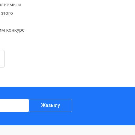
азъёмы и
 этого
им конкурс
Жазылу