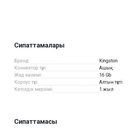
Item
1
of
2
Сипаттамалары
Бренд:
Kingston
Коннектор түрі:
Ашық
Жад көлемі:
16 Gb
Корпус түсі:
Алтын түсті
Кепілдік мерзімі:
1 жыл
Сипаттамасы