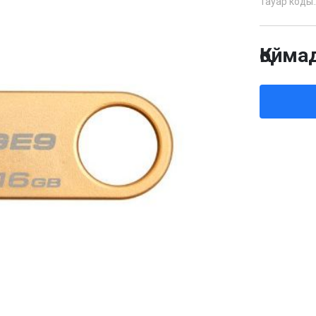
Тауар коды:
Қойма