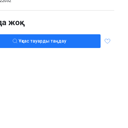
22032
да жоқ
Ұқсас тауарды таңдау