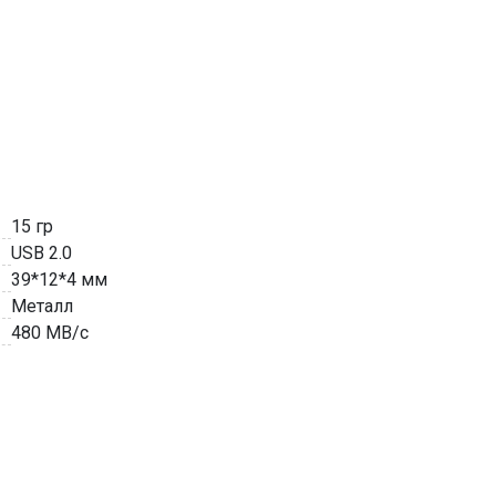
15 гр
USB 2.0
39*12*4 мм
Металл
480 MB/с