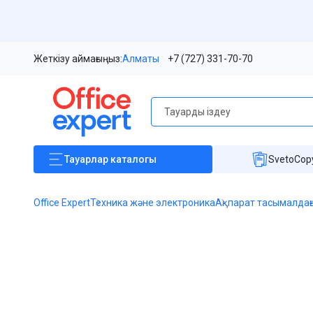
Жеткізу аймағыңыз:
Алматы
+7 (727) 331-70-70
Тауарлар
каталогы
SvetoCopy
Office Expert
Техника және электроника
Ақпарат тасымалда