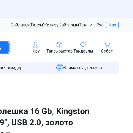
Байланыс
Төлем
Жеткізу
Қайтарым
Тағы
Рус
Қаз
у
Кіру
Тапсырыстар
Таңдаулы
Себет
ork өнімдері
Климаттық техника
лешка 16 Gb, Kingston
9", USB 2.0, золото