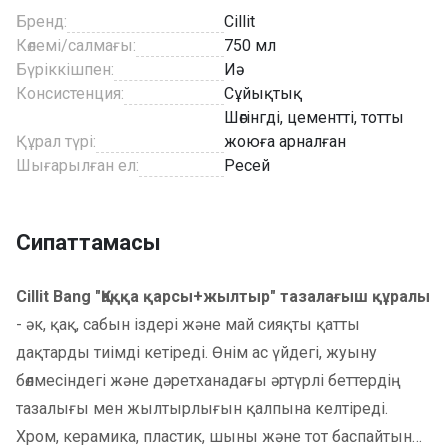
Бренд:
Cillit
Көлемі/салмағы:
750 мл
Бүріккішпен:
Иә
Консистенция:
Сұйықтық
Шөгінгді, цементті, тотты
Құрал түрі:
жоюға арналған
Шығарылған ел:
Ресей
Сипаттамасы
Cillit Bang "Қаққа қарсы+жылтыр" тазалағыш құралы
- әк, қақ, сабын іздері және май сияқты қатты
дақтарды тиімді кетіреді. Өнім ас үйдегі, жуыну
бөлмесіндегі және дәретханадағы әртүрлі беттердің
тазалығы мен жылтырлығын қалпына келтіреді.
Хром, керамика, пластик, шыны және тот баспайтын