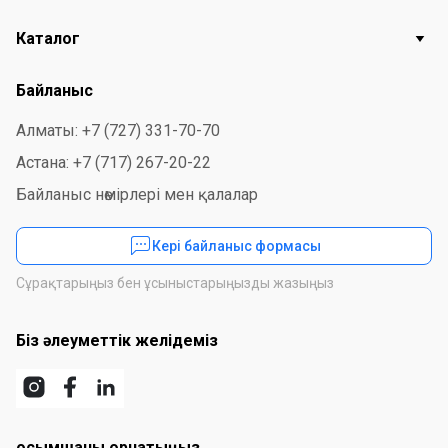
Каталог
Байланыс
Алматы: +7 (727) 331-70-70
Астана: +7 (717) 267-20-22
Байланыс нөмірлері мен қалалар
Кері байланыс формасы
Сұрақтарыңыз бен ұсыныстарыңызды жазыңыз
Біз әлеуметтік желідеміз
Қосымшаны орнатыңыз