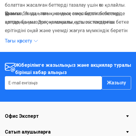
болаттан жасалған беттерді тазалау үшін өте қолайлы.
Галоген, ағаш, ыстық немесе зақымдалған беттерде
Құрамы:
5%-дан төмен иондық емес беттік белсенді
қолданбаңыз. Эргономикалы құтысы ластанған бетке
заттар, қымыздық қышқылы, хош иістендіргіш.
ерітіндіні оңай және үнемді жағуға мүмкіндік беретін
жоғары сенімді бүріккішпен жабдықталған.
Тағы көрсету
Жіберілімге жазылыңыз және акциялар туралы
бірінші хабар алыңыз
Жазылу
Офис Эксперт
Сатып алушыларға