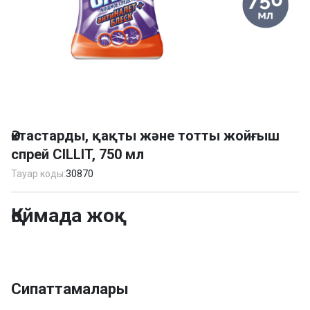
Item
1
Әктастарды, қақты және тотты жойғыш
of
спрей CILLIT, 750 мл
1
Тауар коды:
30870
Қоймада жоқ
Сипаттамалары