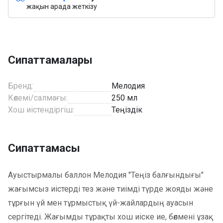
жақын арада жеткізу
Сипаттамалары
Бренд:
Мелодия
Көлемі/салмағы:
250 мл
Хош иістендіргіш:
Теңіздік
Сипаттамасы
Ауыстырмалы баллон Мелодия "Теңіз балғындығы"
жағымсыз иістерді тез және тиімді түрде жояды және
тұрғын үй мен тұрмыстық үй-жайлардың ауасын
сергітеді. Жағымды тұрақты хош иіске ие, бөлмені ұзақ