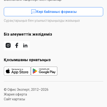
Кері байланыс формасы
Сұрақтарыңыз бен ұсыныстарыңызды жазыңыз
Біз әлеуметтік желідеміз
Қосымшаны орнатыңыз
© Офис Эксперт, 2012–2026
Жария оферта
Сайт картасы