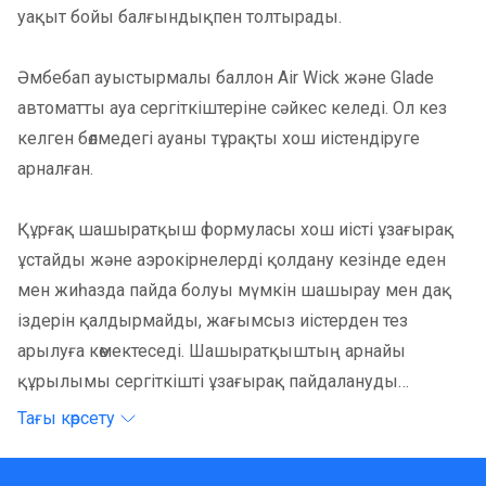
уақыт бойы балғындықпен толтырады.
Әмбебап ауыстырмалы баллон Air Wick және Glade
автоматты ауа сергіткіштеріне сәйкес келеді. Ол кез
келген бөлмедегі ауаны тұрақты хош иістендіруге
арналған.
Құрғақ шашыратқыш формуласы хош иісті ұзағырақ
ұстайды және аэрокірнелерді қолдану кезінде еден
мен жиһазда пайда болуы мүмкін шашырау мен дақ
іздерін қалдырмайды, жағымсыз иістерден тез
арылуға көмектеседі. Шашыратқыштың арнайы
құрылымы сергіткішті ұзағырақ пайдалануды
қамтамасыз етеді.
Тағы көрсету