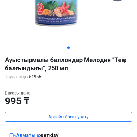
Item
1
Ауыстырмалы баллондар Мелодия "Теңіз
of
балғындығы", 250 мл
4
Тауар коды:
51956
Бағасы дана:
995 ₸
Арнайы баға сұрату
Алматы қ.
жеткізу