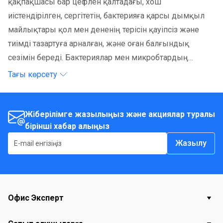
қақпақшасы бар цефлен қалтадағы, хош
иістендірілген, сергітетін, бактерияға қарсы дымқыл
майлықтары қол мен дененің терісін қауіпсіз және
тиімді тазартуға арналған, және оған балғындық
сезімін береді. Бактериялар мен микробтардың
көпшілігін өлтіретін жұмсақ тазартқыш лосьонмен
Тағы көрсету
(құрамында спирт жоқ) сіңдірілген жоғары сапалы
тоқылмаған жаймадан жасалған. Оларда бейтарап рН
деңгейі бар. Тітіркену мен аллергиялық әсер
Жіберілімге жазылыңыз және акциялар туралы
бірінші хабар алыңыз
тудырмайды, құрамында зиянды заттар жоқ,
жабысқақ сезімін қалдырмайды және теріні
Жазылу
құрғатпайды.
Офис Эксперт