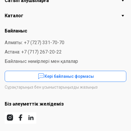
Сатып алушыларға
Каталог
Байланыс
Алматы: +7 (727) 331-70-70
Астана: +7 (717) 267-20-22
Байланыс нөмірлері мен қалалар
Кері байланыс формасы
Сұрақтарыңыз бен ұсыныстарыңызды жазыңыз
Біз әлеуметтік желідеміз