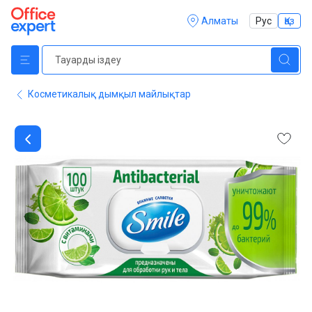
Алматы
Рус
Қаз
Косметикалық дымқыл майлықтар