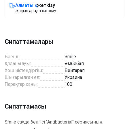
Алматы қ.
жеткізу
жақын арада жеткізу
Сипаттамалары
Бренд:
Smile
Қолданылуы:
Әмбебап
Хош иістендіргіш:
Бейтарап
Шығарылған ел:
Украина
Парақтар саны:
100
Сипаттамасы
Smile сауда белгісі "Antibacterial" сериясының