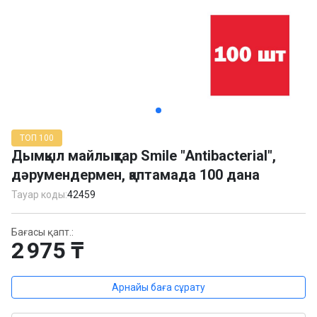
Item
1
ТОП 100
of
Дымқыл майлықтар Smile "Antibacterial",
3
дәрумендермен, қаптамада 100 дана
Тауар коды:
42459
Бағасы қапт.:
2 975 ₸
Арнайы баға сұрату