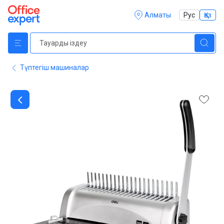
Алматы
Рус
Қаз
Түптегіш машиналар