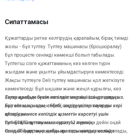
Сипаттамасы
Құжаттарды ретке келтірудің қарапайым, бірақ тиімді
жолы - бұл түптеу. Түптеу машинасы (брошюралау)
бұл процесте сенімді көмекші болып табылады.
Түптегіш сізге құжаттаманың кез келген түрін
жылдам және ұқыпты ұйымдастыруға көмектеседі.
Жақсы түптеуге Deli түптеу машинасы қол жеткізуге
көмектеседі. Бұл ықшам және жеңіл құрылғы, кез
келген жерде және кез келген уақытта қолдануға
Тауар қорабын бүкіл кепілдік мерзімі ішінде сақтаңыз.
ыңғайлы, сонымен бірге сақтау үшін көп орын
Бұл өте маңызды, себебі, өндірушілер тауарды кері
алмайды.
қайтару немесе кепілдік қызметін көрсетуі үшін
Deli E3870 түптеу машинасы 12 параққа дейін оңай
түпнұсқалық қаптамасын сұратуы мүмкін.
тесіп, 350 параққа дейін қағазды қапсырмалай алады,
Сондай-ақ, қаптама жабдықты тасымалдау кезінде