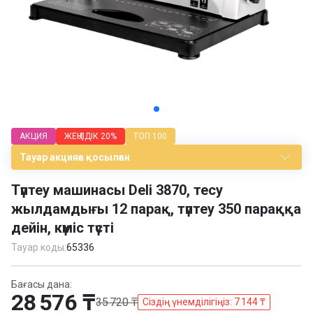
Item
1
АКЦИЯ
ЖЕҢІЛДІК
20%
ТОП 100
of
3
Тауар акцияға қосылған
Түптеу машинасы Deli 3870, тесу
жылдамдығы 12 парақ, түптеу 350 параққа
дейін, күміс түсті
Тауар коды:
65336
Бағасы дана:
28 576 ₸
35 720 ₸
Сіздің үнемділігіңіз: 7 144 ₸