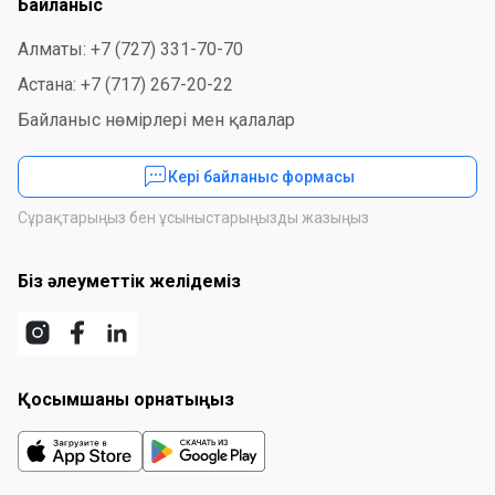
Байланыс
қарапайымдылығы жұмысты жағымды және
ыңғайлы етеді.
Алматы: +7 (727) 331-70-70
Астана: +7 (717) 267-20-22
Байланыс нөмірлері мен қалалар
Кері байланыс формасы
Сұрақтарыңыз бен ұсыныстарыңызды жазыңыз
Біз әлеуметтік желідеміз
Қосымшаны орнатыңыз