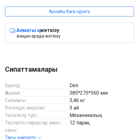
Арнайы баға сұрату
Алматы қ.
жеткізу
жақын арада жеткізу
Сипаттамалары
Бренд:
Deli
Өлшемі:
385*275*360 мм
Салмағы:
3,46 кг
Кепілдік мерзімі:
3 ай
Тесіктелу түрі:
Механикалық
Тесілетін парақтар макс.
12 парақ
саны:
Тағы көрсету