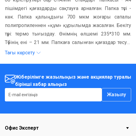
пішімдегі қағаздарды сақтауға арналған. Папка түсі -
көк. Папка қалыңдығы 700 мкм жоғары сапалы
полипропиленнен «құм» құрылымда жасалған. Бекіту
түрі: термо тығыздау. Өнімнің өлшемі 235*310 мм.
Түбінің ені – 21 мм. Папкаға салынған қағаздар тесуді
қажет етпейді. Папка түбінде қалташа қарастырылған.
Тағы көрсету
Папка жеке пакетке қапталған.
Жіберілімге жазылыңыз және акциялар туралы
бірінші хабар алыңыз
Жазылу
Офис Эксперт