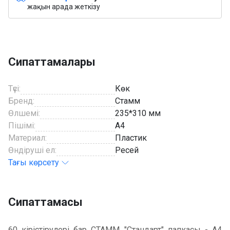
жақын арада жеткізу
Сипаттамалары
Түсі:
Көк
Бренд:
Стамм
Өлшемі:
235*310 мм
Пішімі:
A4
Материал:
Пластик
Өндіруші ел:
Ресей
Тағы көрсету
Сипаттамасы
60 кірістірулері бар СТАММ "Стандарт" папкасы - А4