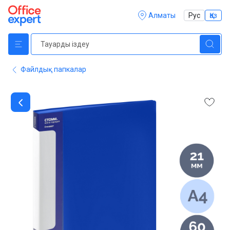
Алматы
Рус
Қаз
Файлдық папкалар