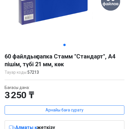
Item
1
60 файлдық папка Стамм "Стандарт", А4
of
пішім, түбі 21 мм, көк
2
Тауар коды:
57213
Бағасы дана:
3 250 ₸
Арнайы баға сұрату
Алматы қ.
жеткізу