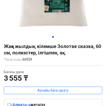
Item
1
Жаңа жылдық кілемше Золотая сказка, 60
of
см, полиэстер, ілгішпен, ақ
2
Тауар коды:
66929
Бағасы дана:
3 555 ₸
Арнайы баға сұрату
Алматы қ.
жеткізу