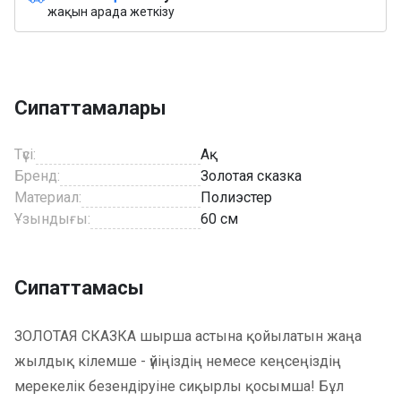
жақын арада жеткізу
Сипаттамалары
Түсі:
Ақ
Бренд:
Золотая сказка
Материал:
Полиэстер
Ұзындығы:
60 см
Сипаттамасы
ЗОЛОТАЯ СКАЗКА шырша астына қойылатын жаңа
жылдық кілемше - үйіңіздің немесе кеңсеңіздің
мерекелік безендіруіне сиқырлы қосымша! Бұл