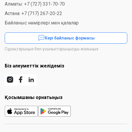
Алматы: +7 (727) 331-70-70
Астана: +7 (717) 267-20-22
Байланыс нөмірлері мен қалалар
Кері байланыс формасы
Сұрақтарыңыз бен ұсыныстарыңызды жазыңыз
Біз әлеуметтік желідеміз
Қосымшаны орнатыңыз