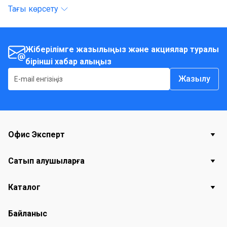
Тағы көрсету
Жіберілімге жазылыңыз және акциялар туралы
бірінші хабар алыңыз
Жазылу
Офис Эксперт
Сатып алушыларға
Каталог
Байланыс