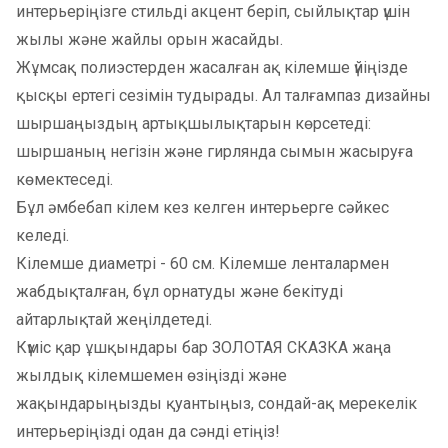
интерьеріңізге стильді акцент беріп, сыйлықтар үшін
жылы және жайлы орын жасайды.
Жұмсақ полиэстерден жасалған ақ кілемше үйіңізде
қысқы ертегі сезімін тудырады. Ал талғампаз дизайны
шыршаңыздың артықшылықтарын көрсетеді:
шыршаның негізін және гирлянда сымын жасыруға
көмектеседі.
Бұл әмбебап кілем кез келген интерьерге сәйкес
келеді.
Кілемше диаметрі - 60 см. Кілемше ленталармен
жабдықталған, бұл орнатуды және бекітуді
айтарлықтай жеңілдетеді.
Күміс қар ұшқындары бар ЗОЛОТАЯ СКАЗКА жаңа
жылдық кілемшемен өзіңізді және
жақындарыңызды қуантыңыз, сондай-ақ мерекелік
интерьеріңізді одан да сәнді етіңіз!