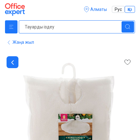
Алматы
Рус
Қаз
Жаңа жыл