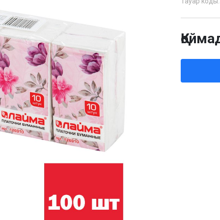
Тауар коды:
Қойма