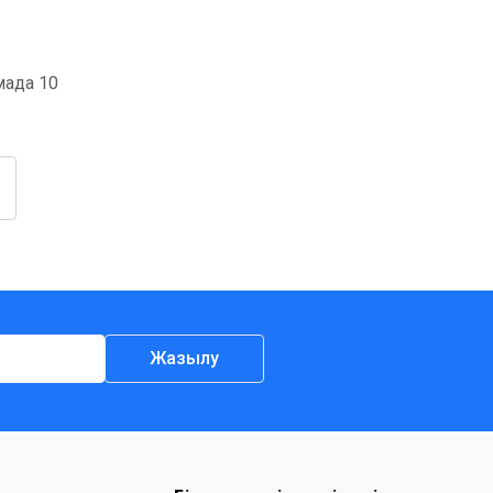
мада 10
Жазылу