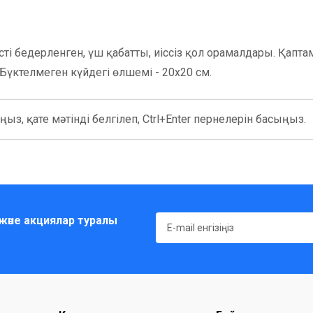
і бедерленген, үш қабатты, иіссіз қол орамалдары. Қапта
Бүктелмеген күйдегі өлшемі - 20х20 см.
ыз, қате мәтінді белгілеп, Ctrl+Enter пернелерін басыңыз.
әне акциялар туралы