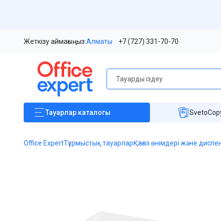
Жеткізу аймағыңыз:
Алматы
+7 (727) 331-70-70
Тауарлар
каталогы
SvetoCopy
Office Expert
Тұрмыстық тауарлар
Қағаз өнімдері және дисп