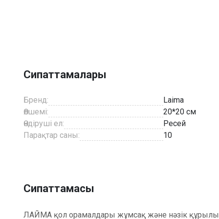
Item
1
of
2
Сипаттамалары
Бренд:
Laima
Өлшемі:
20*20 см
Өндіруші ел:
Ресей
Парақтар саны:
10
Сипаттамасы
ЛАЙМА қол орамалдары жұмсақ және нәзік құрылымға