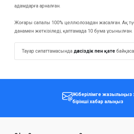
адамдарға арналған.
Жоғары сапалы 100% целлюлозадан жасалған. Ақ түст
данамен жеткізіледі, қаптамада 10 бума ұсынылған. 
Тауар сипаттамасында
дәлсіздік пен қате
байқасаң
Жіберілімге жазылыңыз ж
бірінші хабар алыңыз