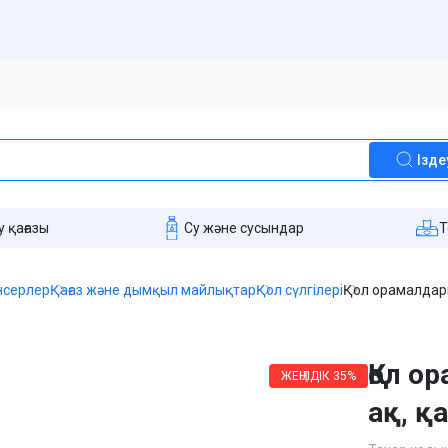
Ізде
 қағазы
Су және сусындар
T
енсерлер
Қағаз және дымқыл майлықтар
Қол сүлгілері
Қол орамалдары
Қол о
ЖЕҢІЛДІК
35%
ақ, қ