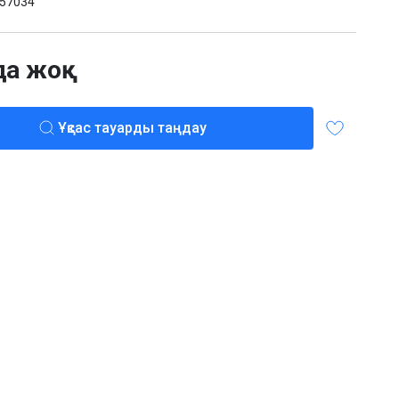
57034
да жоқ
Ұқсас тауарды таңдау