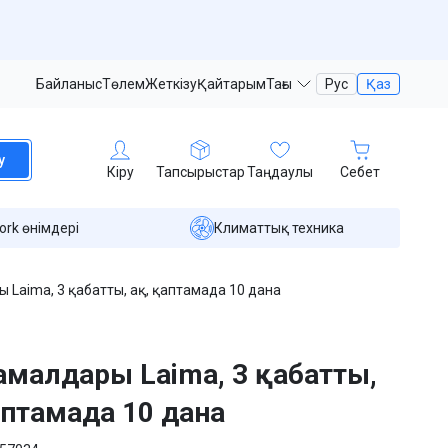
Байланыс
Төлем
Жеткізу
Қайтарым
Тағы
Рус
Қаз
у
Кіру
Тапсырыстар
Таңдаулы
Себет
ork өнімдері
Климаттық техника
 Laima, 3 қабатты, ақ, қаптамада 10 дана
рамалдары Laima, 3 қабатты,
аптамада 10 дана