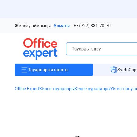
Жеткізу аймағыңыз:
Алматы
+7 (727) 331-70-70
Тауарлар
каталогы
SvetoCopy
Office Expert
Кеңсе тауарлары
Кеңсе құралдары
Үстел тіреуі