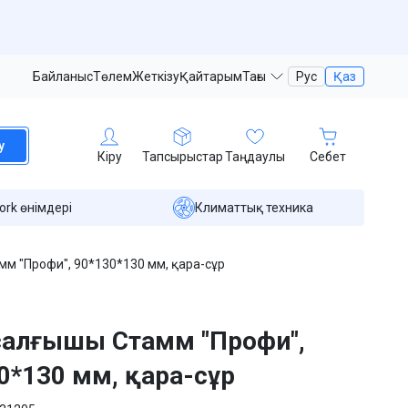
Байланыс
Төлем
Жеткізу
Қайтарым
Тағы
Рус
Қаз
у
Кіру
Тапсырыстар
Таңдаулы
Себет
ork өнімдері
Климаттық техника
мм "Профи", 90*130*130 мм, қара-сұр
 салғышы Стамм "Профи",
0*130 мм, қара-сұр