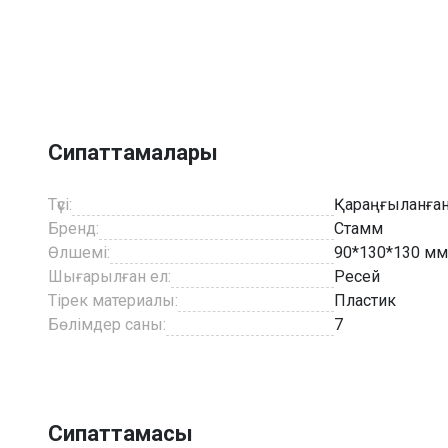
Item
1
of
3
Сипаттамалары
Түсі:
Қараңғыланған
Бренд:
Стамм
Өлшемі:
90*130*130 мм
Шығарылған ел:
Ресей
Тірек материалы:
Пластик
Бөлімдер саны:
7
Сипаттамасы