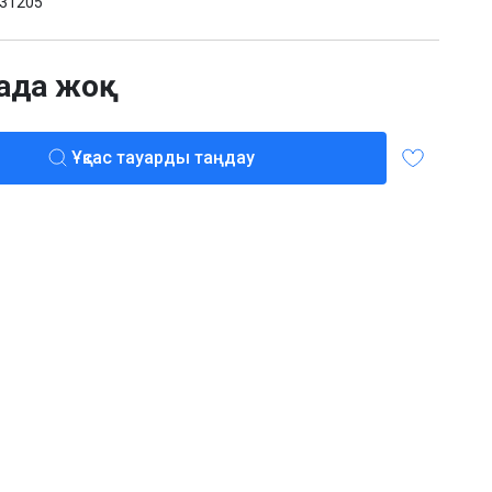
31205
ада жоқ
Ұқсас тауарды таңдау