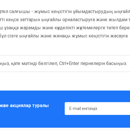
үстел салғышы - жұмыс кеңістігін ұйымдастырудың ыңғай
тті кеңсе заттарын ыңғайлы орналастыруға және жылдам 
ыш ұзаққа жарамды және күнделікті жүктемелерге төтеп бере
бұл сізге ыңғайлы және жинақы жұмыс кеңістігін жасауға
ыз, қате мәтінді белгілеп, Ctrl+Enter пернелерін басыңыз.
әне акциялар туралы