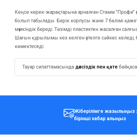
Кеңсе керек-жарақтарына арналған Стамм "Профи" 
болып табылады. Берік корпусы және 7 бөлімі қаже
мүмкіндік береді. Төзімді пластиктен жасалған салғ
Шағын құрылымы кез келген үстелге сәйкес келеді, 
көмектеседі.
Тауар сипаттамасында
дәлсіздік пен қате
байқасаң
Жіберілімге жазылыңыз ж
бірінші хабар алыңыз