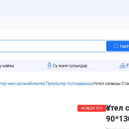
Ізде
 қағазы
Су және сусындар
T
штері мен органайзерлер
Тіреуіштер толтырғышсыз
Үстел салғышы Ста
Үстел
ЖЕҢІЛДІК
30%
90*13