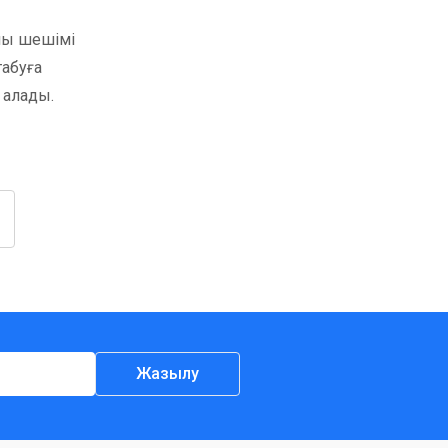
лы шешімі
табуға
 алады.
Жазылу