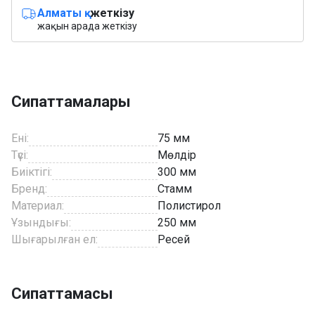
Алматы қ.
жеткізу
жақын арада жеткізу
Сипаттамалары
Ені:
75 мм
Түсі:
Мөлдір
Биіктігі:
300 мм
Бренд:
Стамм
Материал:
Полистирол
Ұзындығы:
250 мм
Шығарылған ел:
Ресей
Сипаттамасы