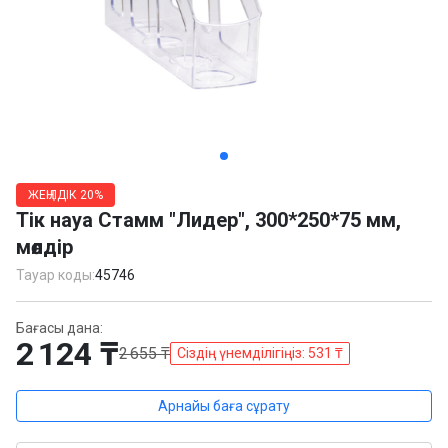
Item
1
ЖЕҢІЛДІК
20%
of
Тік науа Стамм "Лидер", 300*250*75 мм,
5
мөлдір
Тауар коды:
45746
Бағасы дана:
2 124 ₸
2 655 ₸
Сіздің үнемділігіңіз: 531 ₸
Арнайы баға сұрату