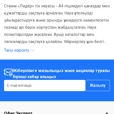
Стамм «Лидер» тік науасы - А4 пішімдегі қағаздар мен
құжаттарды сақтауға арналған. Науа үстеліңізді
ұйымдастыруға және орынды үнемдеуге көмектесетін
төзімді әрі берік корпуспен жабдықталған. Науа
полистиролдан жасалған. Ауыр каталогтар мен
папкаларды сақтауға қолайлы. Маркерлеу үшін белгіше
жабыстырылған. Қағаз науасы үйде немесе кеңседе
Тағы көрсету
қағаздармен жұмыс істеудің таптырмас көмекшісі
және оның стильді дизайны кез келген интерьерге
сәйкес келеді. Науа арқасында маңызды қағаздар мен
Жіберілімге жазылыңыз және акциялар туралы
бірінші хабар алыңыз
құжаттар әрқашан қол астыңызда болады.
Жазылу
Офис Эксперт