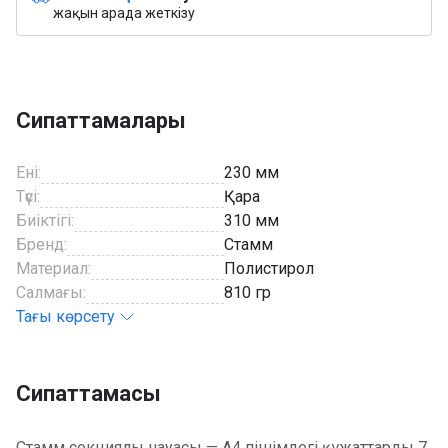
жақын арада жеткізу
Сипаттамалары
Ені:
230 мм
Түсі:
Қара
Биіктігі:
310 мм
Бренд:
Стамм
Материал:
Полистирол
Салмағы:
810 гр
Тағы көрсету
Сипаттамасы
Стамм секциялы науасы — А4 пішімдегі құжаттарды 7