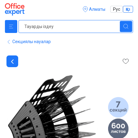
Алматы
Рус
Қаз
Секциялы науалар