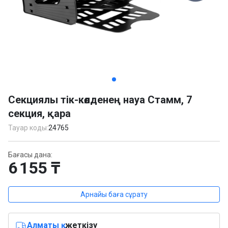
Item
1
Секциялы тік-көлденең науа Стамм, 7
of
секция, қара
4
Тауар коды:
24765
Бағасы дана:
6 155 ₸
Арнайы баға сұрату
Алматы қ.
жеткізу