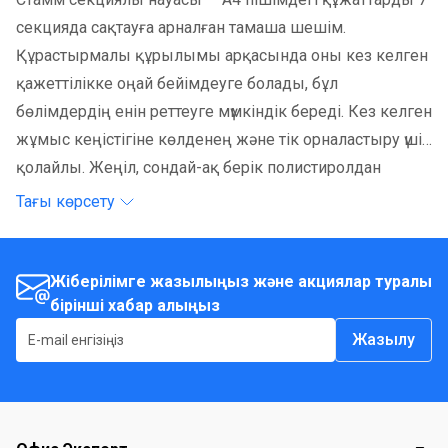
секцияда сақтауға арналған тамаша шешім.
Құрастырмалы құрылымы арқасында оны кез келген
қажеттілікке оңай бейімдеуге болады, бұл
бөлімдердің енін реттеуге мүмкіндік береді. Кез келген
жұмыс кеңістігіне көлденең және тік орналастыру үшін
қолайлы. Жеңіл, сондай-ақ берік полистиролдан
жасалған корпусы ұзақ мерзімді пайдалануға кепілдік
Тағы көрсету
береді, ал стильді дизайны кез келген интерьерге
мінсіз сәйкес келеді. Науа құжаттарды әрқашан қол
астыңызда ұстай отырып, жұмыс
Жіберілімге жазылыңыз және акциялар туралы
бірінші хабар алыңыз
материалдарыңызды тиімді ұйымдастыруға
көмектеседі.
Жазылу