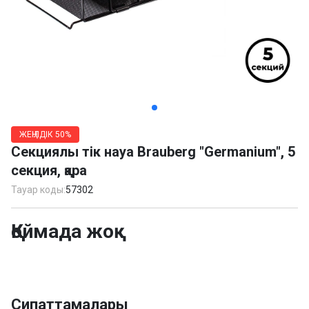
Item
1
ЖЕҢІЛДІК
50%
of
Секциялы тік науа Brauberg "Germanium", 5
3
секция, қара
Тауар коды:
57302
Қоймада жоқ
Сипаттамалары