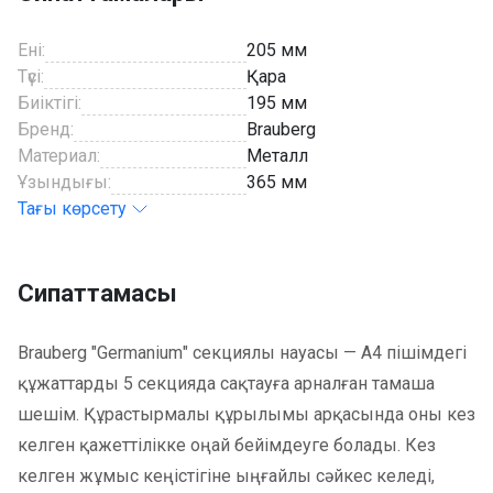
Ені:
205 мм
Түсі:
Қара
Биіктігі:
195 мм
Бренд:
Brauberg
Материал:
Металл
Ұзындығы:
365 мм
Тағы көрсету
Сипаттамасы
Brauberg "
Germanium
" секциялы науасы — А4 пішімдегі
құжаттарды 5 секцияда сақтауға арналған тамаша
шешім. Құрастырмалы құрылымы арқасында оны кез
келген қажеттілікке оңай бейімдеуге болады. Кез
келген жұмыс кеңістігіне ыңғайлы сәйкес келеді,