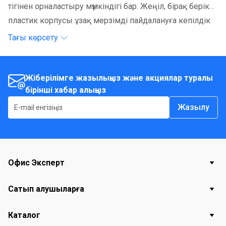
тігінен орналастыру мүмкіндігі бар. Жеңіл, бірақ берік
пластик корпусы ұзақ мерзімді пайдалануға кепілдік
береді, ал стильді дизайны кез келген интерьерге
Тағы көрсету
мінсіз сәйкес келеді. Науа құжаттарды әрқашан қол
астыңызда ұстай отырып, жұмыс
материалдарыңызды тиімді ұйымдастыруға
Жіберілімге жазылыңыз және акциялар туралы
бірінші хабар алыңыз
көмектеседі.
Жазылу
Офис Эксперт
Сатып алушыларға
Каталог