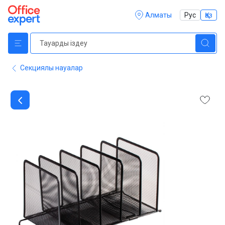
Алматы
Рус
Қаз
Секциялы науалар