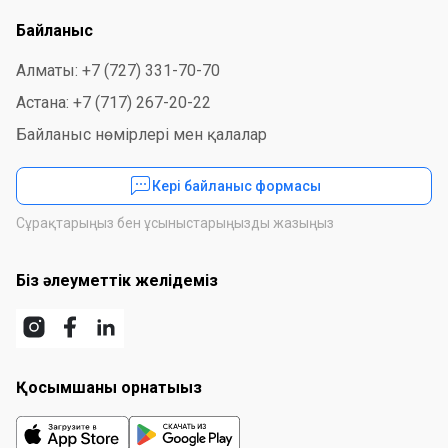
Байланыс
Алматы: +7 (727) 331-70-70
Астана: +7 (717) 267-20-22
Байланыс нөмірлері мен қалалар
Кері байланыс формасы
Сұрақтарыңыз бен ұсыныстарыңызды жазыңыз
Біз әлеуметтік желідеміз
Қосымшаны орнатыңыз