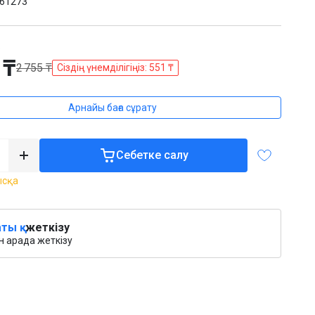
61273
:
 ₸
2 755 ₸
Сіздің үнемділігіңіз: 551 ₸
Арнайы баға сұрату
Себетке салу
ысқа
ты қ.
жеткізу
 арада жеткізу