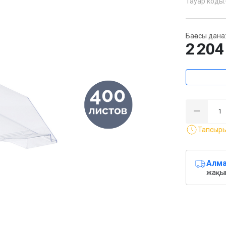
Тауар коды:
Бағасы дана
2 204
Тапсыр
Алма
жақын