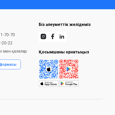
Біз әлеуметтік желідеміз
31-70-70
7-20-22
і мен қалалар
Қосымшаны орнатыңыз
 формасы