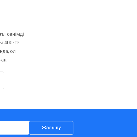
ғы сенімді
ы 400-ге
нда, ол
ған.
Жазылу