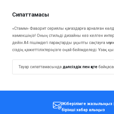
Сипаттамасы
«Стамм» Фаворит сериялы қағаздарға арналған көлд
көмекшіңіз! Оның стильді дизайны кез келген инте
дейін А4 пішімдегі парақтарды ұқыпты сақтауға мүмкі
сіздің қажеттіліктеріңізге оңай бейімделеді. Ұзақ қ
Тауар сипаттамасында
дәлсіздік пен қате
байқасаң
Жіберілімге жазылыңыз 
бірінші хабар алыңыз