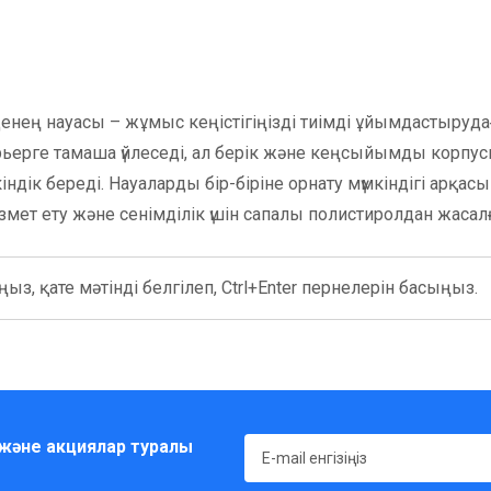
енең науасы – жұмыс кеңістігіңізді тиімді ұйымдастыруда
рьерге тамаша үйлеседі, ал берік және кеңсыйымды корпус
ндік береді. Науаларды бір-біріне орнату мүмкіндігі арқасы
ызмет ету және сенімділік үшін сапалы полистиролдан жасал
ыз, қате мәтінді белгілеп, Ctrl+Enter пернелерін басыңыз.
және акциялар туралы