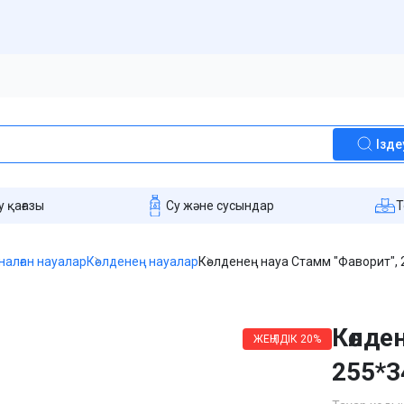
Ізде
 қағазы
Су және сусындар
T
рналған науалар
Көлденең науалар
Көлденең науа Стамм "Фаворит", 
Көлде
ЖЕҢІЛДІК
20%
255*3