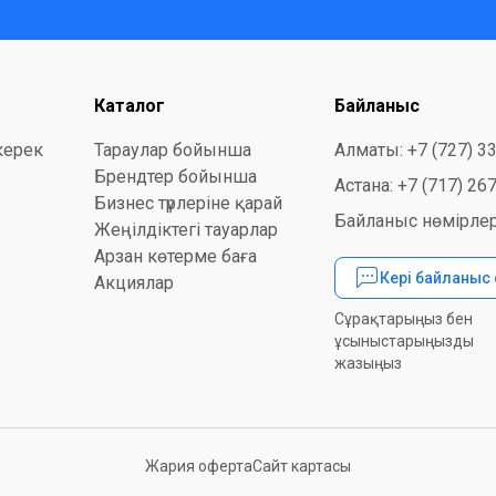
Каталог
Байланыс
керек
Тараулар бойынша
Алматы: +7 (727) 3
Брендтер бойынша
Астана: +7 (717) 26
Бизнес түрлеріне қарай
Байланыс нөмірлер
Жеңілдіктегі тауарлар
Арзан көтерме баға
Кері байланыс
Акциялар
Сұрақтарыңыз бен
ұсыныстарыңызды
жазыңыз
Жария оферта
Сайт картасы