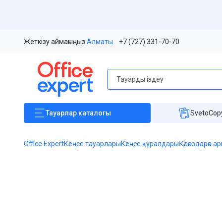
Жеткізу аймағыңыз:
Алматы
+7 (727) 331-70-70
Тауарлар
каталогы
SvetoCopy
Office Expert
Кеңсе тауарлары
Кеңсе құралдары
Қағаздарға а