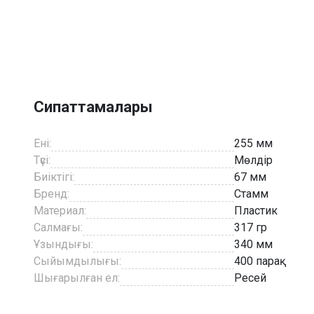
Item
1
of
5
Сипаттамалары
Ені:
255 мм
Түсі:
Мөлдір
Биіктігі:
67 мм
Бренд:
Стамм
Материал:
Пластик
Салмағы:
317 гр
Ұзындығы:
340 мм
Сыйымдылығы:
400 парақ
Шығарылған ел:
Ресей