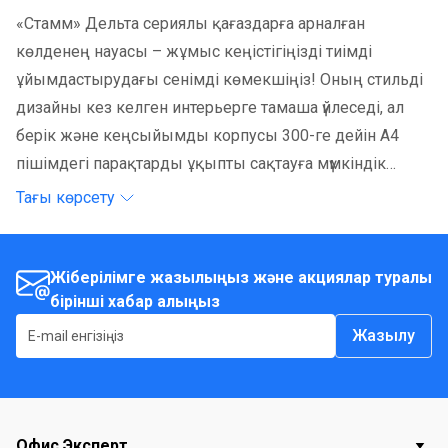
«Стамм» Дельта сериялы қағаздарға арналған
көлденең науасы – жұмыс кеңістігіңізді тиімді
ұйымдастырудағы сенімді көмекшіңіз! Оның стильді
дизайны кез келген интерьерге тамаша үйлеседі, ал
берік және кеңсыйымды корпусы 300-ге дейін А4
пішімдегі парақтарды ұқыпты сақтауға мүмкіндік
береді. Науаларды бір-біріне орнату мүмкіндігі
Тағы көрсету
арқасында, ол сіздің қажеттіліктеріңізге оңай
бейімделеді. Ұзақ қызмет ету және сенімділік үшін
сапалы полистиролдан жасалған.
Жіберілімге жазылыңыз және акциялар туралы
бірінші хабар алыңыз
Жазылу
Офис Эксперт