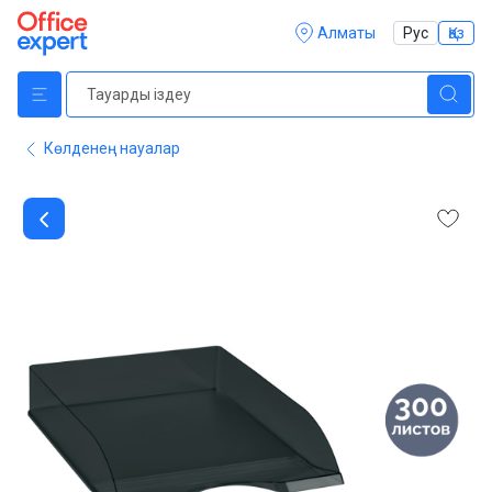
Алматы
Рус
Қаз
Көлденең науалар