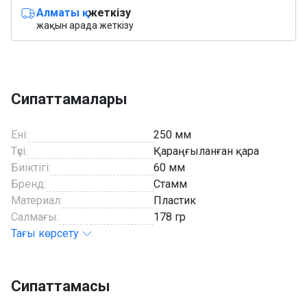
Алматы қ.
жеткізу
жақын арада жеткізу
Сипаттамалары
Ені:
250 мм
Түсі:
Қараңғыланған қара
Биіктігі:
60 мм
Бренд:
Стамм
Материал:
Пластик
Салмағы:
178 гр
Тағы көрсету
Сипаттамасы