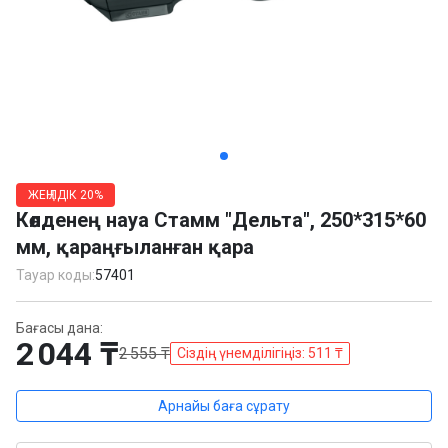
Item
1
ЖЕҢІЛДІК
20%
of
Көлденең науа Стамм "Дельта", 250*315*60
4
мм, қараңғыланған қара
Тауар коды:
57401
Бағасы дана:
2 044 ₸
2 555 ₸
Сіздің үнемділігіңіз: 511 ₸
Арнайы баға сұрату