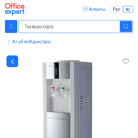
Алматы
Рус
Қаз
Ас үй жабдықтары