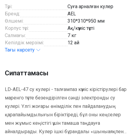
Түрі:
Суға арналған кулер
Бренд:
AEL
Өлшемі:
310*310*950 мм
Корпус түсі:
Ақ/күміс түсті
Салмағы:
7 кг
Кепілдік мерзімі:
12 ай
Тағы көрсету
Сипаттамасы
LD-AEL-47 су кулері - талғампаз күміс кірістірулері бар
маренго түсте безендірілген сәнді электронды су
кулері. Үлгі жоғары өнімділік пен пайдаланудың
қарапайымдылығын біріктіреді, бұл оны кеңселер
мен жұмыс кеңістігі үшін тамаша таңдауға
айналдырады. Кулер ішкі бұрандалы «шыныаяқпен