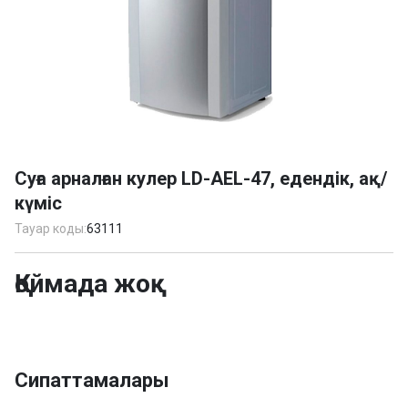
Item
1
Суға арналған кулер LD-AEL-47, едендік, ақ/
of
күміс
1
Тауар коды:
63111
Қоймада жоқ
Сипаттамалары