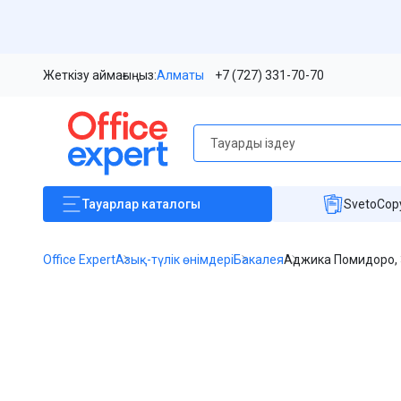
Жеткізу аймағыңыз:
Алматы
+7 (727) 331-70-70
Тауарлар
каталогы
SvetoCopy
Office Expert
Азық-түлік өнімдері
Бакалея
Аджика Помидоро, 
Item
1
of
1