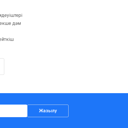
мдеуіштері
ерекше дәм
шейткіш
Жазылу