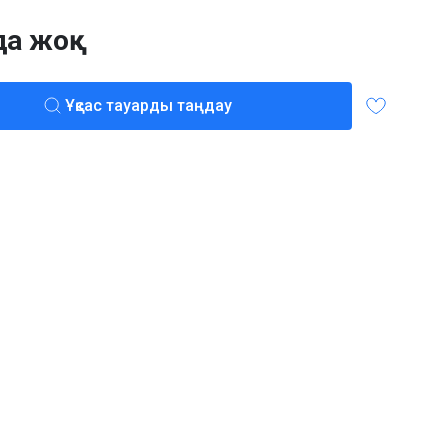
да жоқ
Ұқсас тауарды таңдау