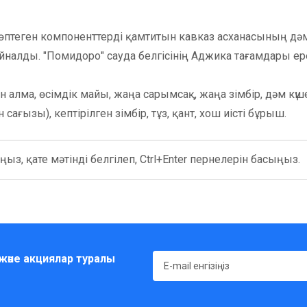
көптеген компоненттерді қамтитын кавказ асханасының дә
е айналды. "Помидоро" сауда белгісінің Аджика тағамдары 
ен алма, өсімдік майы, жаңа сарымсақ, жаңа зімбір, дәм кү
сағызы), кептірілген зімбір, тұз, қант, хош иісті бұрыш.
ыз, қате мәтінді белгілеп, Ctrl+Enter пернелерін басыңыз.
әне акциялар туралы