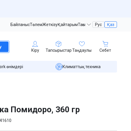
Байланыс
Төлем
Жеткізу
Қайтарым
Тағы
Рус
Қаз
у
Кіру
Тапсырыстар
Таңдаулы
Себет
ork өнімдері
Климаттық техника
а Помидоро, 360 гр
41610