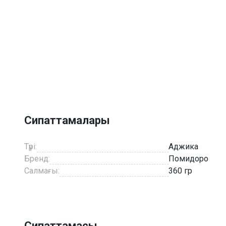
Сипаттамалары
Түрі:
Аджика
Бренд:
Помидоро
Салмағы:
360 гр
Сипаттамасы