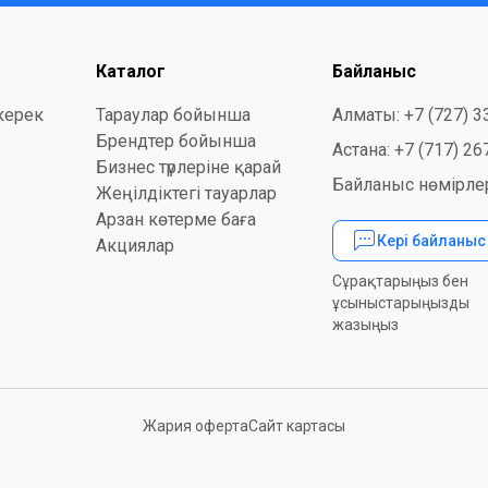
Каталог
Байланыс
керек
Тараулар бойынша
Алматы: +7 (727) 3
Брендтер бойынша
Астана: +7 (717) 26
Бизнес түрлеріне қарай
Байланыс нөмірлер
Жеңілдіктегі тауарлар
Арзан көтерме баға
Кері байланы
Акциялар
Сұрақтарыңыз бен
ұсыныстарыңызды
жазыңыз
Жария оферта
Сайт картасы