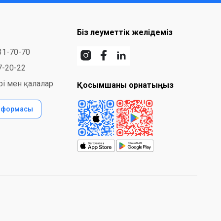
Біз әлеуметтік желідеміз
31-70-70
7-20-22
і мен қалалар
Қосымшаны орнатыңыз
с формасы