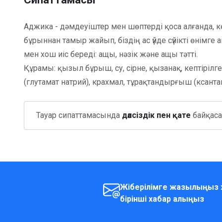
Аджика - дәмдеуіштер мен шөптерді қоса алғанда, 
бұрыннан тамыр жайып, біздің ас үйде сүйікті өнімг
мен хош иіс береді: ащы, нәзік және ащы тәтті.
Құрамы: қызыл бұрыш, су, сірне, қызанақ, кептірілг
(глутамат натрий), крахмал, тұрақтандырғыш (ксантан 
Тауар сипаттамасында
дәлсіздік пен қате
байқасаң
Жіберілімге жазылыңыз ж
бірінші хабар алыңыз