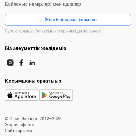
Байланыс нөмірлері мен қалалар
Кері байланыс формасы
Сұрақтарыңыз бен ұсыныстарыңызды жазыңыз
Біз әлеуметтік желідеміз
Қосымшаны орнатыңыз
© Офис Эксперт, 2012–2026
Жария оферта
Сайт картасы