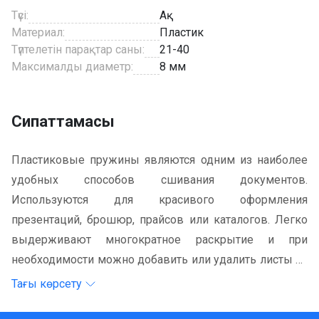
Түсі:
Ақ
Материал:
Пластик
Түптелетін парақтар саны:
21-40
Максималды диаметр:
8 мм
Сипаттамасы
Пластиковые пружины являются одним из наиболее
удобных способов сшивания документов.
Используются для красивого оформления
презентаций, брошюр, прайсов или каталогов. Легко
выдерживают многократное раскрытие и при
необходимости можно добавить или удалить листы из
готовой брошюры. Это не составит особых усилий и
Тағы көрсету
сделать это сможет практически каждый, у кого