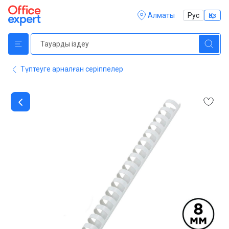
Алматы
Рус
Қаз
Түптеуге арналған серіппелер