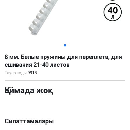
Item
1
8 мм. Белые пружины для переплета, для
of
сшивания 21-40 листов
4
Тауар коды:
9918
Қоймада жоқ
Сипаттамалары