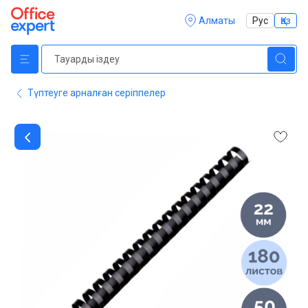
Алматы
Рус
Қаз
Түптеуге арналған серіппелер