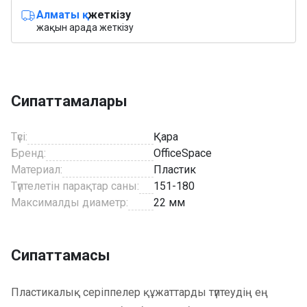
Алматы қ.
жеткізу
жақын арада жеткізу
Сипаттамалары
Түсі:
Қара
Бренд:
OfficeSpace
Материал:
Пластик
Түптелетін парақтар саны:
151-180
Максималды диаметр:
22 мм
Сипаттамасы
Пластикалық серіппелер құжаттарды түптеудің ең