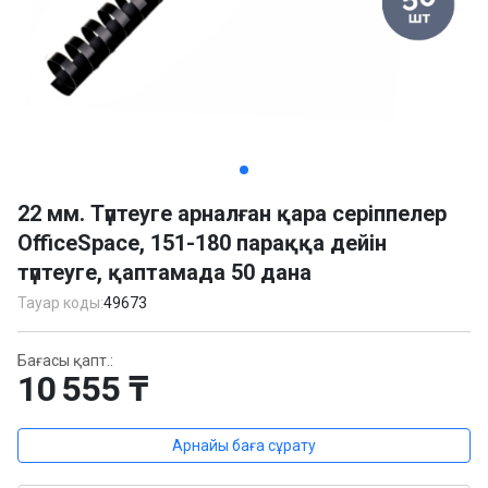
Item
1
22 мм. Түптеуге арналған қара серіппелер
of
OfficeSpace, 151-180 параққа дейін
3
түптеуге, қаптамада 50 дана
Тауар коды:
49673
Бағасы қапт.:
10 555 ₸
Арнайы баға сұрату