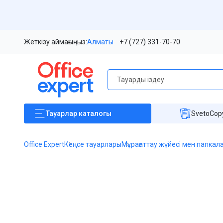
Жеткізу аймағыңыз:
Алматы
+7 (727) 331-70-70
Тауарлар
каталогы
SvetoCopy
Office Expert
Кеңсе тауарлары
Мұрағаттау жүйесі мен папкал