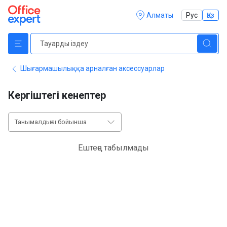
Алматы
Рус
Қаз
Шығармашылыққа арналған аксессуарлар
Кергіштегі кенептер
Танымалдығы бойынша
Ештеңе табылмады