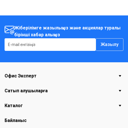
Жіберілімге жазылыңыз және акциялар туралы
бірінші хабар алыңыз
Жазылу
Офис Эксперт
Сатып алушыларға
Каталог
Байланыс