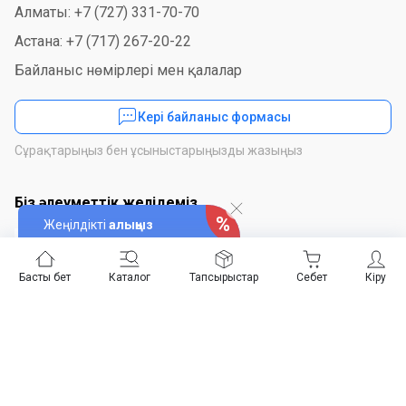
Алматы: +7 (727) 331-70-70
Астана: +7 (717) 267-20-22
Байланыс нөмірлері мен қалалар
Кері байланыс формасы
Сұрақтарыңыз бен ұсыныстарыңызды жазыңыз
Біз әлеуметтік желідеміз
Жеңілдікті
алыңыз
Басты бет
Каталог
Тапсырыстар
Себет
Кіру
Қосымшаны орнатыңыз