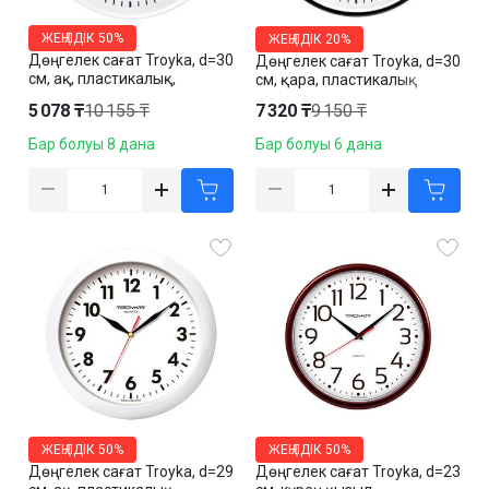
ЖЕҢІЛДІК
50%
ЖЕҢІЛДІК
20%
Дөңгелек сағат Troyka, d=30
Дөңгелек сағат Troyka, d=30
см, ақ, пластикалық,
см, қара, пластикалық
минерал шыныда
5 078 ₸
10 155 ₸
7 320 ₸
9 150 ₸
Бар болуы 8 дана
Бар болуы 6 дана
ЖЕҢІЛДІК
50%
ЖЕҢІЛДІК
50%
Дөңгелек сағат Troyka, d=29
Дөңгелек сағат Troyka, d=23