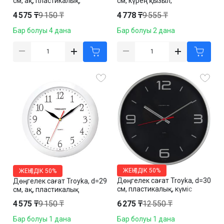
см, ақ, пластикалық,
см, күрең қызыл,
минерал шыны
пластикалық
4 575 ₸
9 150 ₸
4 778 ₸
9 555 ₸
Бар болуы 4 дана
Бар болуы 2 дана
ЖЕҢІЛДІК
50%
ЖЕҢІЛДІК
50%
Дөңгелек сағат Troyka, d=30
Дөңгелек сағат Troyka, d=29
см, пластикалық, күміс
см, ақ, пластикалық
жиектеме
4 575 ₸
9 150 ₸
6 275 ₸
12 550 ₸
Бар болуы 1 дана
Бар болуы 1 дана