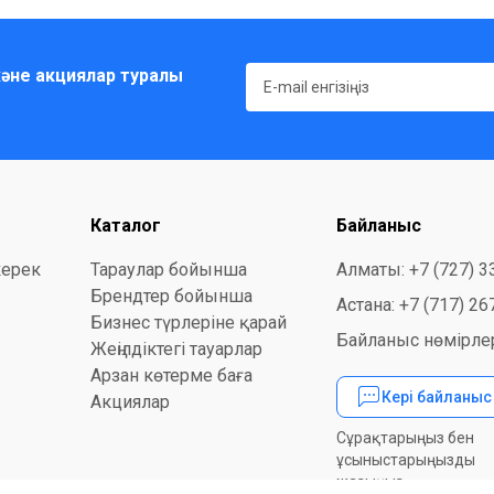
әне акциялар туралы
Каталог
Байланыс
керек
Тараулар бойынша
Алматы: +7 (727) 3
Брендтер бойынша
Астана: +7 (717) 26
Бизнес түрлеріне қарай
Байланыс нөмірлер
Жеңілдіктегі тауарлар
Арзан көтерме баға
Кері байланы
Акциялар
Сұрақтарыңыз бен
ұсыныстарыңызды
жазыңыз