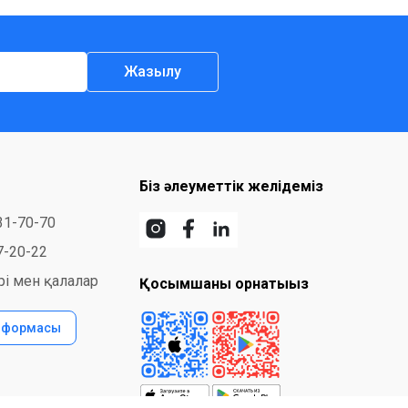
Жазылу
Біз әлеуметтік желідеміз
31-70-70
7-20-22
і мен қалалар
Қосымшаны орнатыңыз
с формасы