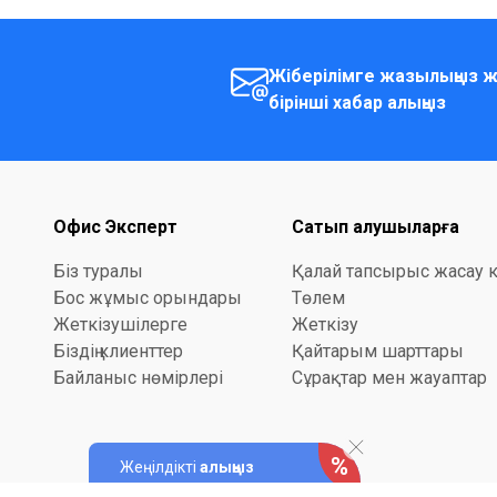
Жіберілімге жазылыңыз ж
бірінші хабар алыңыз
Офис Эксперт
Сатып алушыларға
Біз туралы
Қалай тапсырыс жасау 
Бос жұмыс орындары
Төлем
Жеткізушілерге
Жеткізу
Біздің клиенттер
Қайтарым шарттары
Байланыс нөмірлері
Сұрақтар мен жауаптар
Жеңілдікті
алыңыз