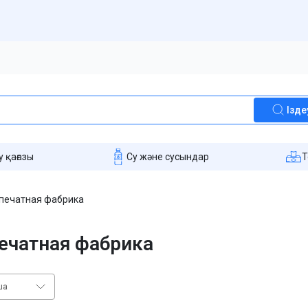
Ізде
 қағазы
Су және сусындар
T
печатная фабрика
ечатная фабрика
ша