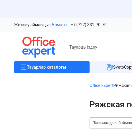
Жеткізу аймағыңыз:
Алматы
+7 (727) 331-70-70
Тауарлар
каталогы
SvetoCopy
Office Expert
Ряжская 
Ряжская п
Танымалдығы бойын