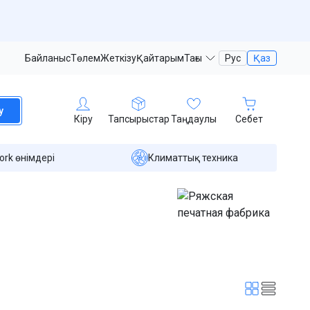
Байланыс
Төлем
Жеткізу
Қайтарым
Тағы
Рус
Қаз
у
Кіру
Тапсырыстар
Таңдаулы
Себет
ork өнімдері
Климаттық техника