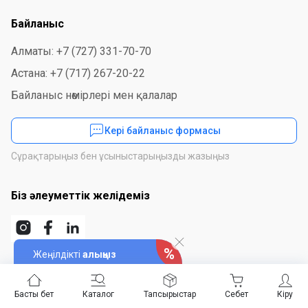
Байланыс
Алматы: +7 (727) 331-70-70
Астана: +7 (717) 267-20-22
Байланыс нөмірлері мен қалалар
Кері байланыс формасы
Сұрақтарыңыз бен ұсыныстарыңызды жазыңыз
Біз әлеуметтік желідеміз
Жеңілдікті
алыңыз
Қосымшаны орнатыңыз
Басты бет
Каталог
Тапсырыстар
Себет
Кіру