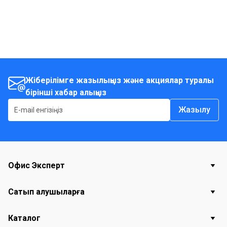
Жіберілімге жазылыңыз және акциялар туралы
бірінші хабар алыңыз
Жазылу
Офис Эксперт
Сатып алушыларға
Каталог