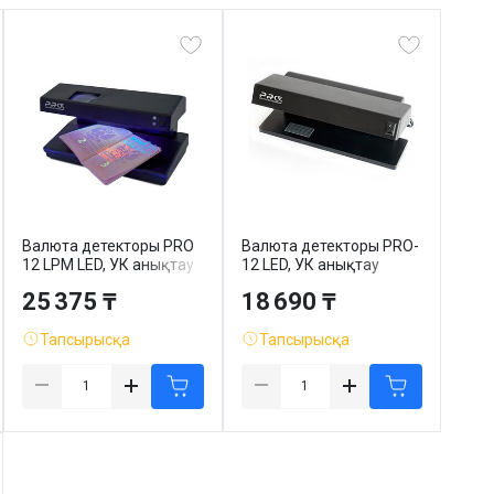
Валюта детекторы PRO
Валюта детекторы PRO-
12 LPM LED, УК анықтау
12 LED, УК анықтау
25 375 ₸
18 690 ₸
Тапсырысқа
Тапсырысқа