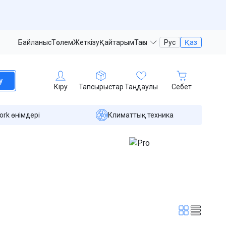
Байланыс
Төлем
Жеткізу
Қайтарым
Тағы
Рус
Қаз
у
Кіру
Тапсырыстар
Таңдаулы
Себет
ork өнімдері
Климаттық техника