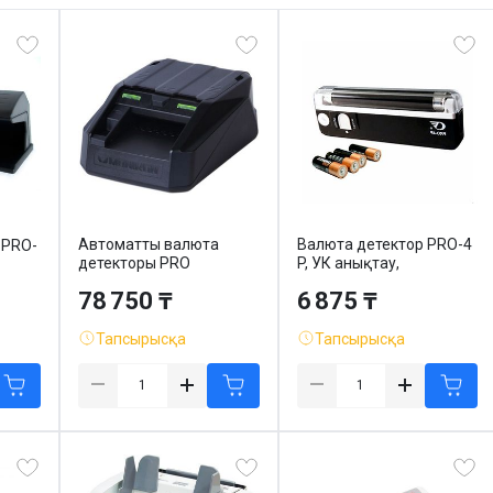
Автоматты валюта
Валюта детектор PRO-4
 PRO-
детекторы PRO
P, УК анықтау,
MONIRON DEC POS, УК
ашықтығын тексеру, 1
78 750 ₸
6 875 ₸
анықтау, ИҚ, магнитті
шам 4 Вт
Тапсырысқа
Тапсырысқа