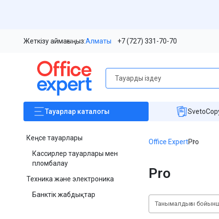
Жеткізу аймағыңыз:
Алматы
+7 (727) 331-70-70
Тауарлар
каталогы
SvetoCopy
Кеңсе тауарлары
Office Expert
Pro
Кассирлер тауарлары мен
пломбалау
Pro
Техника және электроника
Банктік жабдықтар
Танымалдығы бойын