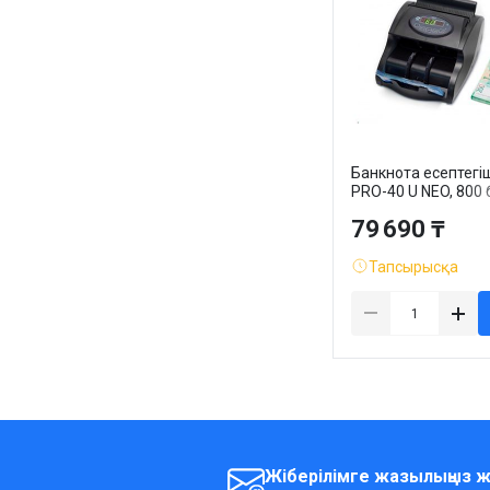
Банкнота есептегіш
PRO-40 U NEO, 800 
мин, қалташа сый
79 690 ₸
100 банкнота,
шығарылатын
дисплейсіз, қара
Тапсырысқа
Жіберілімге жазылыңыз ж