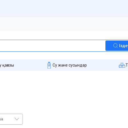
Ізде
 қағазы
Су және сусындар
T
ша