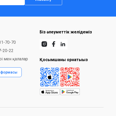
Біз әлеуметтік желідеміз
31-70-70
7-20-22
і мен қалалар
Қосымшаны орнатыңыз
с формасы