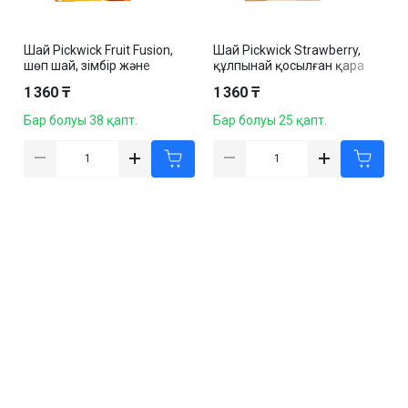
Шай Pickwick Fruit Fusion,
Шай Pickwick Strawberry,
шөп шай, зімбір және
құлпынай қосылған қара
лемонграсс, 20 қалташа
шай, 20 қалташа
1 360 ₸
1 360 ₸
Бар болуы 38 қапт.
Бар болуы 25 қапт.