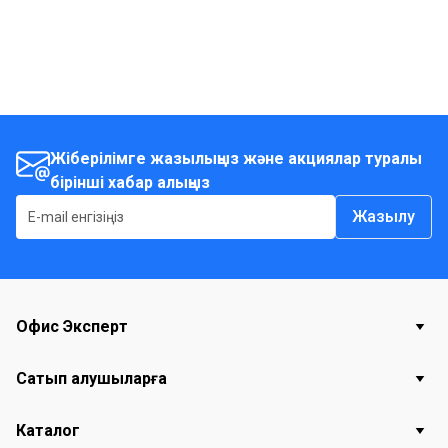
Жіберілімге жазылыңыз және акциялар туралы
бірінші хабар алыңыз
Жазылу
Офис Эксперт
Сатып алушыларға
Каталог