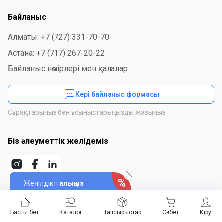
Байланыс
Алматы: +7 (727) 331-70-70
Астана: +7 (717) 267-20-22
Байланыс нөмірлері мен қалалар
Кері байланыс формасы
Сұрақтарыңыз бен ұсыныстарыңызды жазыңыз
Біз әлеуметтік желідеміз
Жеңілдікті
алыңыз
Қосымшаны орнатыңыз
Басты бет
Каталог
Тапсырыстар
Себет
Кіру