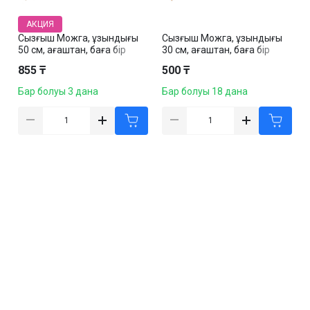
АКЦИЯ
Сызғыш Можга, ұзындығы
Сызғыш Можга, ұзындығы
50 см, ағаштан, баға бір
30 см, ағаштан, баға бір
дана үшін
дана үшін
855 ₸
500 ₸
Бар болуы 3 дана
Бар болуы 18 дана