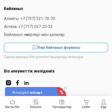
Байланыс
Алматы: +7 (727) 331-70-70
Астана: +7 (717) 267-20-22
Байланыс нөмірлері мен қалалар
Кері байланыс формасы
Сұрақтарыңыз бен ұсыныстарыңызды жазыңыз
Біз әлеуметтік желідеміз
Жеңілдікті
алыңыз
Қосымшаны орнатыңыз
Басты бет
Каталог
Тапсырыстар
Себет
Кіру