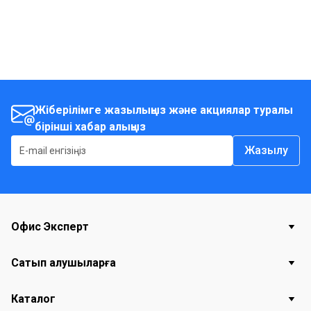
Жіберілімге жазылыңыз және акциялар туралы
бірінші хабар алыңыз
Жазылу
Офис Эксперт
Сатып алушыларға
Каталог