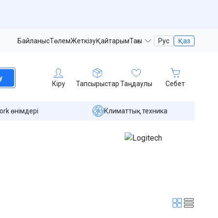
Байланыс
Төлем
Жеткізу
Қайтарым
Тағы
Рус
Қаз
у
Кіру
Тапсырыстар
Таңдаулы
Себет
ork өнімдері
Климаттық техника