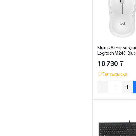
Мышь беспроводн
Logitech M240, Blue
3 кнопки, 4000 dpi,
10 730 ₸
оптическая, белая
Тапсырысқа