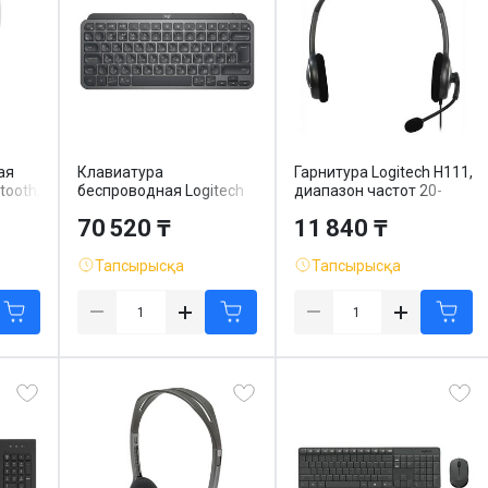
ая
Клавиатура
Гарнитура Logitech H111,
tooth,
беспроводная Logitech
диапазон частот 20-
MX Keys Mini, ENG/RUS,
20000 Гц, серая
70 520 ₸
11 840 ₸
Bluetooth, серая
Тапсырысқа
Тапсырысқа