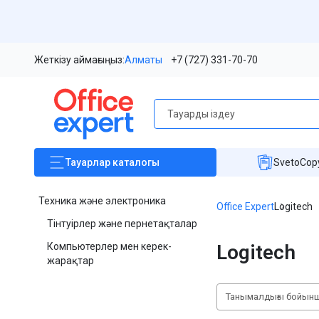
Жеткізу аймағыңыз:
Алматы
+7 (727) 331-70-70
Тауарлар
каталогы
SvetoCopy
Техника және электроника
Office Expert
Logitech
Тінтуірлер және пернетақталар
Компьютерлер мен керек-
Logitech
жарақтар
Танымалдығы бойын