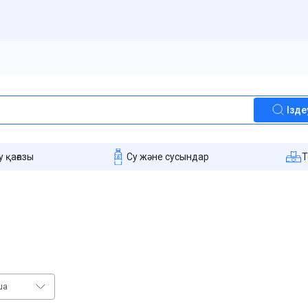
Ізде
 қағазы
Су және сусындар
T
ша