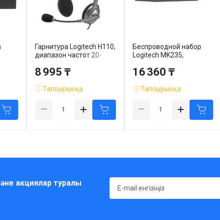
а
Гарнитура Logitech H110,
Беспроводной набор
диапазон частот 20-
Logitech MK235,
20000 Гц, серая
клавиатура и
8 995 ₸
16 360 ₸
ерне,
оптическая мышь, ENG,
USB, серый
Тапсырысқа
Тапсырысқа
әне акциялар туралы