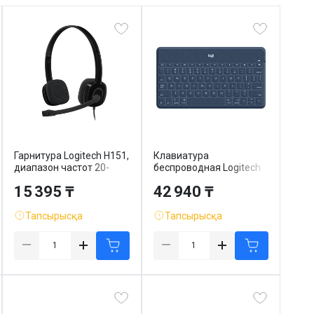
Гарнитура Logitech H151,
Клавиатура
диапазон частот 20-
беспроводная Logitech
20000 Гц, черная
"Keys-To-Go", 15
15 395 ₸
42 940 ₸
доп.клавиш, ENG,
Bluetooth, синяя
Тапсырысқа
Тапсырысқа