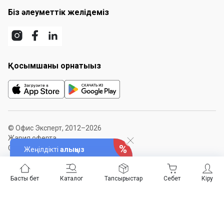
Біз әлеуметтік желідеміз
Қосымшаны орнатыңыз
© Офис Эксперт, 2012–2026
Жария оферта
Сайт картасы
Жеңілдікті
алыңыз
Басты бет
Каталог
Тапсырыстар
Себет
Кіру