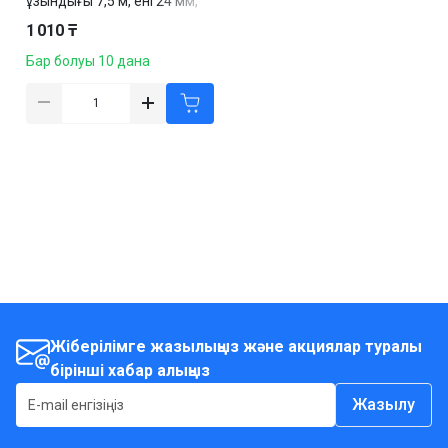
ұзындығы 7,5 м, ені 24 мм,
резеңкеленген корпус
1 010 ₸
Бар болуы 10 дана
Жіберілімге жазылыңыз және акциялар туралы
бірінші хабар алыңыз
Жазылу