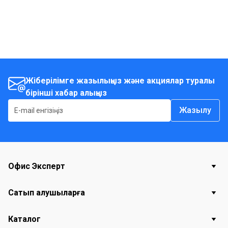
Жіберілімге жазылыңыз және акциялар туралы
бірінші хабар алыңыз
Жазылу
Офис Эксперт
Сатып алушыларға
Каталог