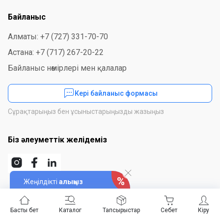
Байланыс
Алматы: +7 (727) 331-70-70
Астана: +7 (717) 267-20-22
Байланыс нөмірлері мен қалалар
Кері байланыс формасы
Сұрақтарыңыз бен ұсыныстарыңызды жазыңыз
Біз әлеуметтік желідеміз
Жеңілдікті
алыңыз
Қосымшаны орнатыңыз
Басты бет
Каталог
Тапсырыстар
Себет
Кіру