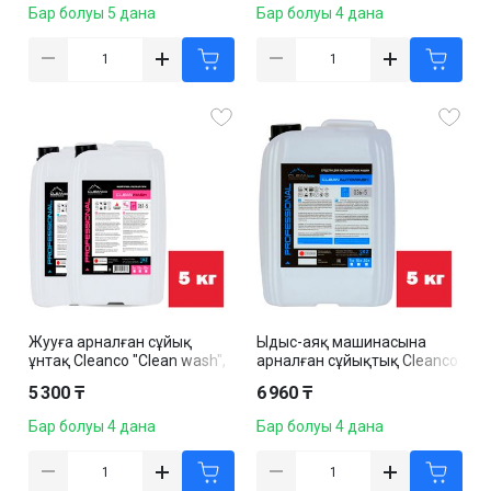
Бар болуы 5 дана
Бар болуы 4 дана
Жууға арналған сұйық
Ыдыс-аяқ машинасына
ұнтақ Cleanco "Clean wash",
арналған сұйықтық Cleanco
5 кг
"CleanAutoWash", 5 кг
5 300 ₸
6 960 ₸
Бар болуы 4 дана
Бар болуы 4 дана