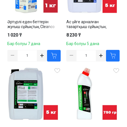
Әртүрлі еден беттерін
Ас үйге арналған
жуғыш сұйықтық Cleanco
тазартқыш сұйықтық
"Cleanfloor Universal", 1 кг
Cleanco "Fatoff Gel", майға
1 020 ₸
8 230 ₸
қарсы, 5 кг
Бар болуы 7 дана
Бар болуы 5 дана