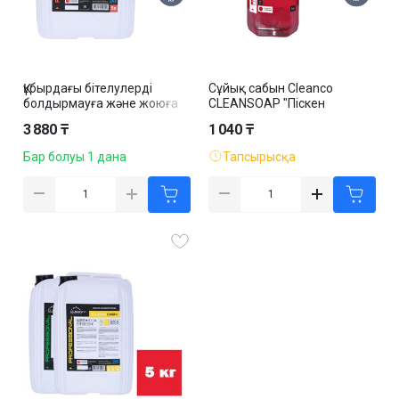
Құбырдағы бітелулерді
Сұйық сабын Cleanco
болдырмауға және жоюға
CLEANSOAP "Піскен
арналған құрал Cleanco
таңқурай",
3 880 ₸
1 040 ₸
"Cleanscupper", 5 кг
мөлшерлегішпен, 1 кг
Бар болуы 1 дана
Тапсырысқа