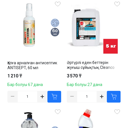
Әртүрлі еден беттерін
Қолға арналған антисептик
жуғыш сұйықтық Cleanco
ANTISEPT, 60 мл
"Cleanfloor Universal", 5 кг
1 210 ₸
3 570 ₸
Бар болуы 67 дана
Бар болуы 27 дана