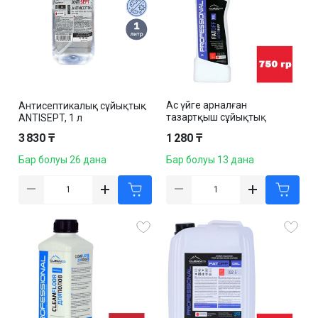
Ас үйге арналған
Антисептикалық сұйықтық
тазартқыш сұйықтық
ANTISEPT, 1 л
Cleanco "Fatoff Gel", майға
3 830 ₸
1 280 ₸
қарсы, 750 гр
Бар болуы 26 дана
Бар болуы 13 дана