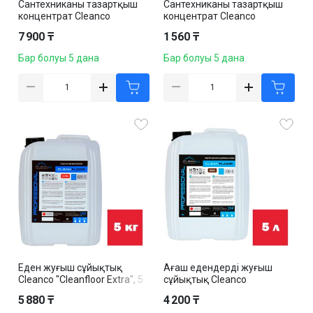
Сантехниканы тазартқыш
Сантехниканы тазартқыш
концентрат Cleanco
концентрат Cleanco
"CLEANACID GEL", 5 кг
"CLEANACID GEL", 750 гр
7 900 ₸
1 560 ₸
Бар болуы 5 дана
Бар болуы 5 дана
Еден жуғыш сұйықтық
Ағаш едендерді жуғыш
Cleanco "Cleanfloor Extra", 5
сұйықтық Cleanco
кг
"Cleanfloor Wood", 5 л
5 880 ₸
4 200 ₸