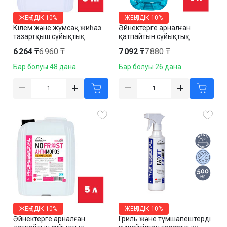
ЖЕҢІЛДІК
10%
ЖЕҢІЛДІК
10%
Кілем және жұмсақ жиһаз
Әйнектерге арналған
тазартқыш сұйықтық
қатпайтын сұйықтық
Cleanco "Cleancarpet", 5 кг
Cleanco "No Frost.
6 264 ₸
6 960 ₸
7 092 ₸
7 880 ₸
Bluedragon" -30 С дейін, 5 л
Бар болуы 48 дана
Бар болуы 26 дана
ЖЕҢІЛДІК
10%
ЖЕҢІЛДІК
10%
Әйнектерге арналған
Гриль және тұмшапештерді