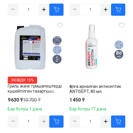
ЖЕҢІЛДІК
10%
Гриль және тұмшапештерді
Қолға арналған антисептик
күшейтілген тазартқыш
ANTISEPT, 80 мл
сұйықтық Cleanco "Fatoff
9 630 ₸
10 700 ₸
1 450 ₸
C9", 5 кг
Бар болуы 1 дана
Бар болуы 77 дана