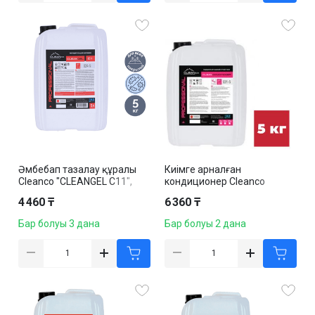
Әмбебап тазалау құралы
Киімге арналған
Cleanco "CLEANGEL C11",
кондиционер Cleanco
ағартқыш әсерімен, 5 кг
"Cleanconditioner Pink
4 460 ₸
6 360 ₸
Sakura", 5 кг
Бар болуы 3 дана
Бар болуы 2 дана