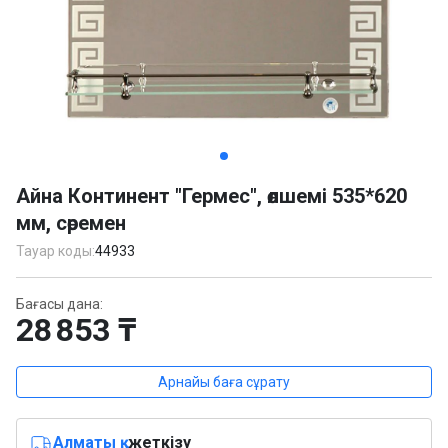
Item
1
Айна Континент "Гермес", өлшемі 535*620
of
мм, сөремен
2
Тауар коды:
44933
Бағасы дана:
28 853 ₸
Арнайы баға сұрату
Алматы қ.
жеткізу