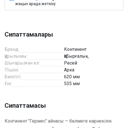
жақын арада жеткізу
Сипаттамалары
Бренд:
Континент
Құрылымы:
Қабырғалық
Шығарылған ел:
Ресей
Пішіні:
Арка
Биіктігі:
620 мм
Ені:
535 мм
Сипаттамасы
Континент "Гермес" айнасы — бөлмеге көрнекілік