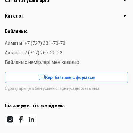
Сатып алушыларға
Каталог
Байланыс
Алматы: +7 (727) 331-70-70
Астана: +7 (717) 267-20-22
Байланыс нөмірлері мен қалалар
Кері байланыс формасы
Сұрақтарыңыз бен ұсыныстарыңызды жазыңыз
Біз әлеуметтік желідеміз