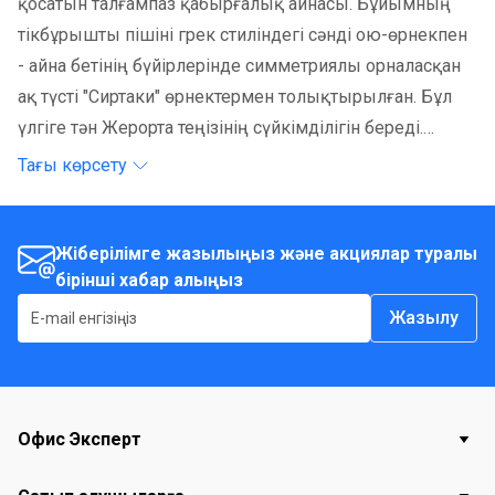
қосатын талғампаз қабырғалық айнасы. Бұйымның
тікбұрышты пішіні грек стиліндегі сәнді ою-өрнекпен
- айна бетінің бүйірлерінде симметриялы орналасқан
ақ түсті "Сиртаки" өрнектермен толықтырылған. Бұл
үлгіге тән Жерорта теңізінің сүйкімділігін береді.
Төменгі жағындағы функционалды шыны сөресі
Тағы көрсету
қажетті шағын заттарды: косметика, гигиеналық
өнімдер немесе аксессуарларды ыңғайлы
орналастыруға мүмкіндік береді.
Жіберілімге жазылыңыз және акциялар туралы
бірінші хабар алыңыз
Жазылу
Офис Эксперт