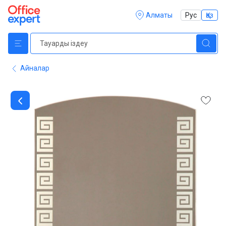
Алматы
Рус
Қаз
Айналар