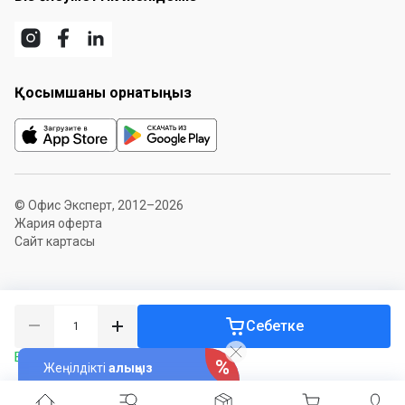
Қосымшаны орнатыңыз
© Офис Эксперт, 2012–2026
Жария оферта
Сайт картасы
Себетке
Бар болуы 4 құты
Жеңілдікті
алыңыз