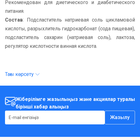
Рекомендован для диетического и диабетического
питания.
Состав
: Подсластитель натриевая соль цикламовой
кислоты, разрыхлитель гидрокарбонат (сода пищевая),
подсластитель сахарин (натриевая соль), лактоза,
регулятор кислотности винная кислота.
Тағы көрсету
Жіберілімге жазылыңыз және акциялар туралы
бірінші хабар алыңыз
Жазылу