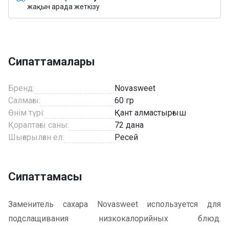
жақын арада жеткізу
Сипаттамалары
Бренд:
Novasweet
Салмағы:
60 гр
Өнім түрі:
Қант алмастырғыш
Қораптағы саны:
72 дана
Шығарылған ел:
Ресей
Сипаттамасы
Заменитель сахара Novasweet используется для
подслащивания низкокалорийных блюд.