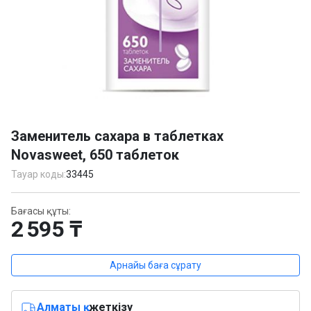
Item
1
Заменитель сахара в таблетках
of
Novasweet, 650 таблеток
1
Тауар коды:
33445
Бағасы құты:
2 595 ₸
Арнайы баға сұрату
Алматы қ.
жеткізу