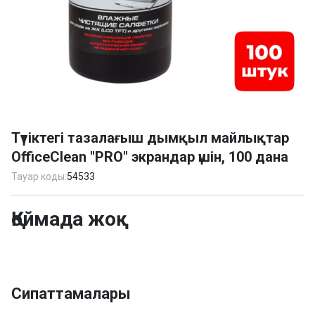
Item
1
Түтіктегі тазалағыш дымқыл майлықтар
of
OfficeClean "PRO" экрандар үшін, 100 дана
1
Тауар коды:
54533
Қоймада жоқ
Сипаттамалары