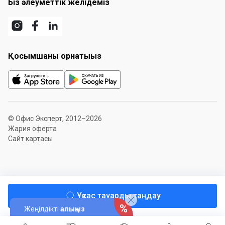
Біз әлеуметтік желідеміз
Қосымшаны орнатыңыз
© Офис Эксперт, 2012–2026
Жария оферта
Сайт картасы
Ұқсас тауарды таңдау
Жеңілдікті
алыңыз