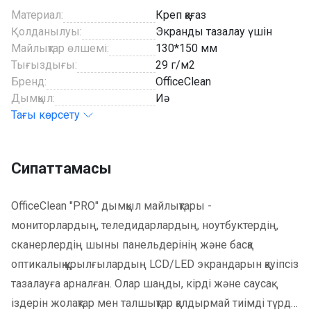
Материал:
Креп қағаз
Қолданылуы:
Экранды тазалау үшін
Майлықтар өлшемі:
130*150 мм
Тығыздығы:
29 г/м2
Бренд:
OfficeClean
Дымқыл:
Иә
Тағы көрсету
Сипаттамасы
OfficeClean "PRO" дымқыл майлықтары -
мониторлардың, теледидарлардың, ноутбуктердің,
сканерлердің шыны панельдерінің және басқа
оптикалық құрылғылардың LCD/LED экрандарын қауіпсіз
тазалауға арналған. Олар шаңды, кірді және саусақ
іздерін жолақтар мен талшықтар қалдырмай тиімді түрде