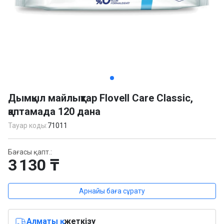
Item
1
Дымқыл майлықтар Flovell Care Classic,
of
қаптамада 120 дана
2
Тауар коды:
71011
Бағасы қапт.:
3 130 ₸
Арнайы баға сұрату
Алматы қ.
жеткізу