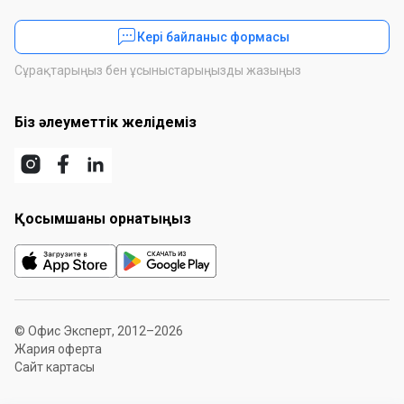
Кері байланыс формасы
Сұрақтарыңыз бен ұсыныстарыңызды жазыңыз
Біз әлеуметтік желідеміз
Қосымшаны орнатыңыз
© Офис Эксперт, 2012–2026
Жария оферта
Сайт картасы