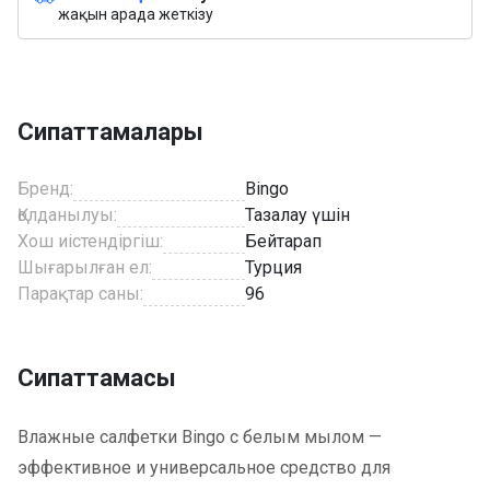
жақын арада жеткізу
Сипаттамалары
Бренд:
Bingo
Қолданылуы:
Тазалау үшін
Хош иістендіргіш:
Бейтарап
Шығарылған ел:
Турция
Парақтар саны:
96
Сипаттамасы
Влажные салфетки Bingo с белым мылом —
эффективное и универсальное средство для