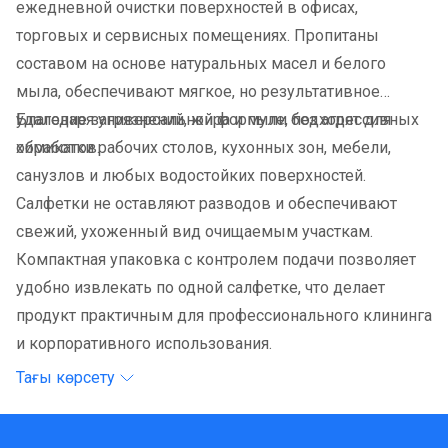
ежедневной очистки поверхностей в офисах,
торговых и сервисных помещениях. Пропитаны
составом на основе натуральных масел и белого
мыла, обеспечивают мягкое, но результативное
удаление загрязнений, жира и пыли без агрессивных
Благодаря универсальной формуле, подходят для
химикатов.
обработки рабочих столов, кухонных зон, мебели,
санузлов и любых водостойких поверхностей.
Салфетки не оставляют разводов и обеспечивают
свежий, ухоженный вид очищаемым участкам.
Компактная упаковка с контролем подачи позволяет
удобно извлекать по одной салфетке, что делает
продукт практичным для профессионального клининга
и корпоративного использования.
Тағы көрсету