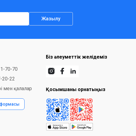
Жазылу
Біз әлеуметтік желідеміз
31-70-70
7-20-22
і мен қалалар
Қосымшаны орнатыңыз
 формасы