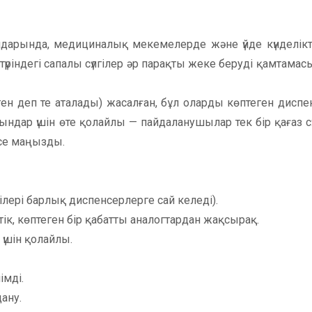
дарында, медициналық мекемелерде және үйде күнделікт
түріндегі сапалы сүлгілер әр парақты жеке беруді қамтамасы
елген деп те аталады) жасалған, бұл оларды көптеген дисп
рындар үшін өте қолайлы — пайдаланушылар тек бір қағаз сү
есе маңызды.
ілері барлық диспенсерлерге сай келеді).
ік, көптеген бір қабатты аналогтардан жақсырақ.
 үшін қолайлы.
імді.
ану.