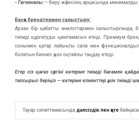
- Гигиеналы
— беру жүйесінің арқасында минималды
Басқа брендтермен салыстыру:
Арзан бір қабатты аналогтармен салыстырғанда, 
тиімді құрғатуды қамтамасыз етеді. Премиум брен
сонымен қатар лайықты сапа мен функционалдыл
болатын бизнес үшін оңтайлы таңдау етеді.
Егер сіз қағаз сүлгіні көтерме тиімді бағамен қайд
тапсырыс беріңіз — көтерме клиенттер үшін тиімді 
Тауар сипаттамасында
дәлсіздік пен қате
байқасаң