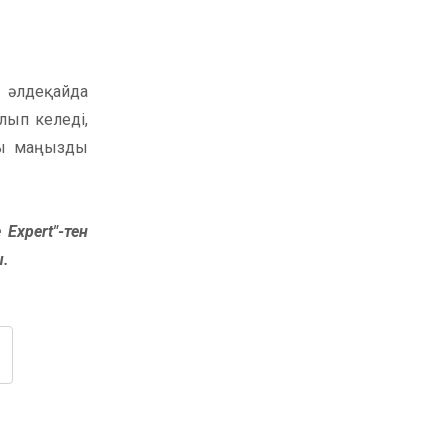
ы әлдеқайда
лып келеді,
сы маңызды
 Expert"-тен
ы.