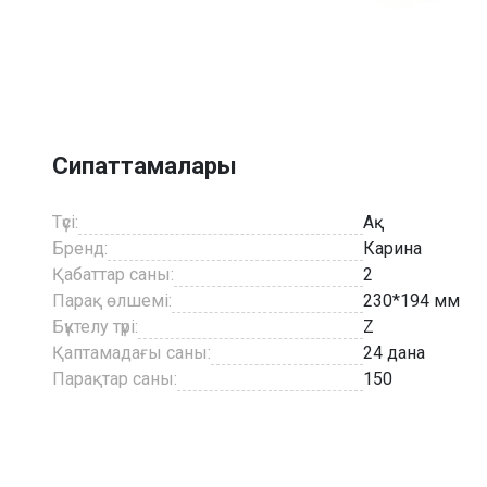
Item
1
of
3
Сипаттамалары
Түсі:
Ақ
Бренд:
Карина
Қабаттар саны:
2
Парақ өлшемі:
230*194 мм
Бүктелу түрі:
Z
Қаптамадағы саны:
24 дана
Парақтар саны:
150