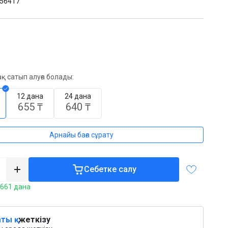
56417
:
қ сатып алуға болады:
12 дана
24 дана
655 ₸
640 ₸
Арнайы баға сұрату
Себетке салу
2661 дана
ты қ.
жеткізу