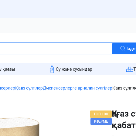
Ізде
 қағазы
Су және сусындар
T
енсерлер
Қағаз сүлгілер
Диспенсерлерге арналған сүлгілер
Қағаз сүлгі
Қағаз 
ТОП 100
КӨТЕРМЕ
қабат