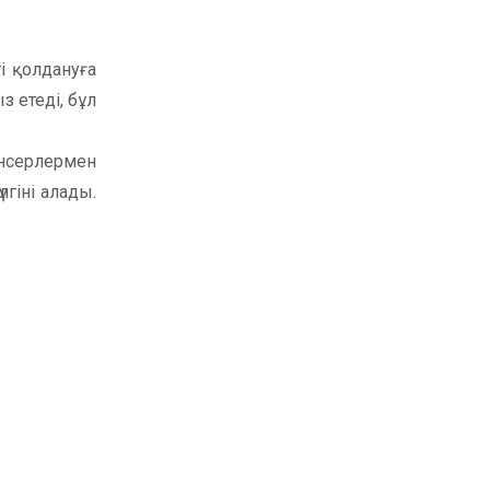
і қолдануға
з етеді, бұл
енсерлермен
лгіні алады.