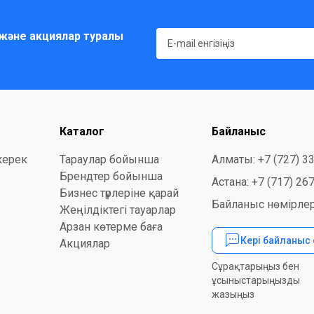
және акциялар туралы
Каталог
Байланыс
керек
Тараулар бойынша
Алматы: +7 (727) 3
Брендтер бойынша
Астана: +7 (717) 26
Бизнес түрлеріне қарай
Байланыс нөмірлер
Жеңілдіктегі тауарлар
Арзан көтерме баға
Кері байланыс
Акциялар
Сұрақтарыңыз бен
ұсыныстарыңызды
жазыңыз