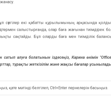
 жанасу.
бұл сүлгілер екі қабатты құрылымының арқасында қолд
дтермен салыстырғанда, олар баға жағынан тиімдірек бо
ықты сақтайды. Бұл оларды баға мен тиімділік балан
ан сатып алуға болатынын іздесеңіз, Карина өнімін "Office
шарттар, тұрақты жеткізілім және жақсы бағалар ұсынылад
ыз, қате мәтінді белгілеп, Ctrl+Enter пернелерін басыңыз.