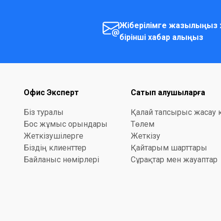
Жіберілімге жазылыңыз 
бірінші хабар алыңыз
Офис Эксперт
Сатып алушыларға
Біз туралы
Қалай тапсырыс жасау 
Бос жұмыс орындары
Төлем
Жеткізушілерге
Жеткізу
Біздің клиенттер
Қайтарым шарттары
Байланыс нөмірлері
Сұрақтар мен жауаптар