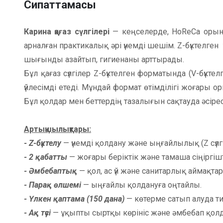
Сипаттамасы
Карина қағаз сүлгілері
— кеңселерде, HoReCa орын
арналған практикалық әрі үнемді шешім. Z-бүктелген 
шығынды азайтып, гигиенаны арттырады.
Бұл қағаз сүлгілер Z-бүктелген форматында (V-бүкт
үйлесімді етеді. Мұндай формат өтімділігі жоғары о
Бұл қолдар мен беттердің тазалығын сақтауда әсір
Артықшылықтары:
- Z-бүктелу
— үнемді қолдану және ыңғайлылық (Z сүлг
- 2 қабатты
— жоғары беріктік және тамаша сіңіргішт
- Әмбебаптық
— қол, ас үй және санитарлық аймақтар
- Парақ өлшемі
— ыңғайлы қолдануға оңтайлы.
- Үлкен қаптама (150 дана)
— көтерме сатып алуда ти
- Ақ түсі
— ұқыпты сыртқы көрініс және әмбебап қолд