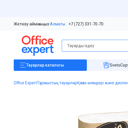
Жеткізу аймағыңыз:
Алматы
+7 (727) 331-70-70
Тауарлар
каталогы
SvetoCopy
Office Expert
Тұрмыстық тауарлар
Қағаз өнімдері және дисп