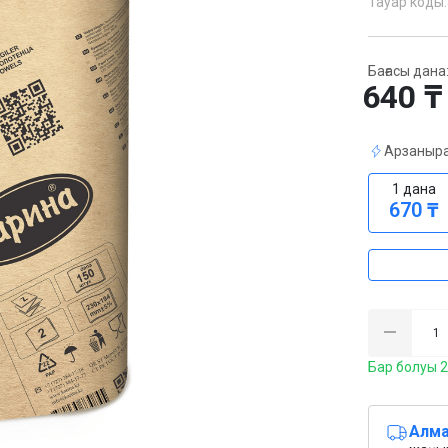
Тауар коды:
Бағасы дана
640 ₸
Арзаныра
1 дана
670 ₸
Бар болуы 
Алма