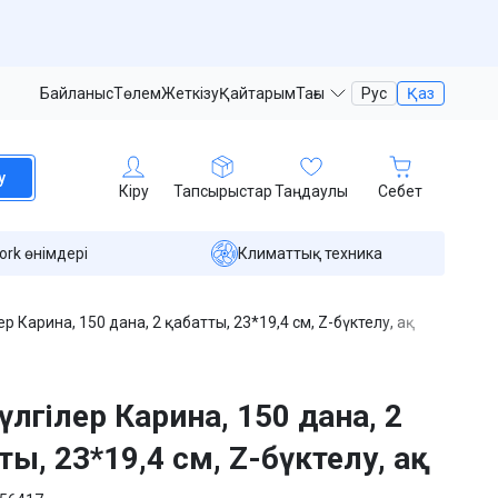
Байланыс
Төлем
Жеткізу
Қайтарым
Тағы
Рус
Қаз
у
Кіру
Тапсырыстар
Таңдаулы
Себет
ork өнімдері
Климаттық техника
лер Карина, 150 дана, 2 қабатты, 23*19,4 см, Z-бүктелу, ақ
сүлгілер Карина, 150 дана, 2
ты, 23*19,4 см, Z-бүктелу, ақ