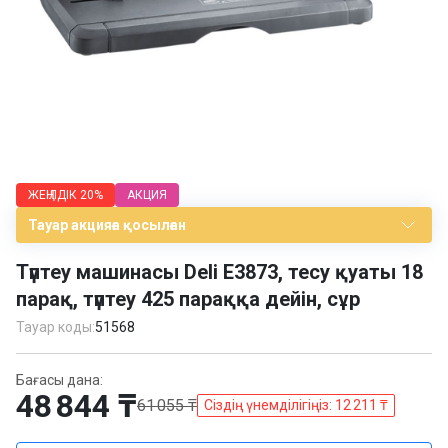
Item
1
ЖЕҢІЛДІК
20%
АКЦИЯ
of
1
Тауар акцияға қосылған
Түптеу машинасы Deli E3873, тесу қуаты 18
парақ, түптеу 425 параққа дейін, сұр
Тауар коды:
51568
Бағасы дана:
48 844 ₸
61 055 ₸
Сіздің үнемділігіңіз: 12 211 ₸