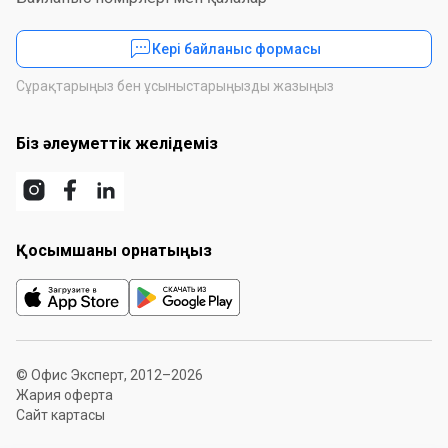
Кері байланыс формасы
Сұрақтарыңыз бен ұсыныстарыңызды жазыңыз
Біз әлеуметтік желідеміз
Қосымшаны орнатыңыз
© Офис Эксперт, 2012–2026
Жария оферта
Сайт картасы