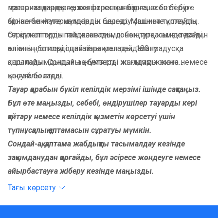
материалдарды қажет етпестен бірнеше бетті бір-
презентацияларға, конференцияларға, есеп беруге
біріне бекітуге мүмкіндік береді. Машина түптеудің
арналған материалдарды шығару үшін өте қолайлы.
серіппелі түрін пайдаланады, соның арқасында дайын
Ол құжаттарды тез және тиімді бекітуге көмектеседі,
өнімнің беттері оңай парақталады, 180 градусқа
ал оның стильді дизайны мен пайдалану
ашылады. Сондай-ақ беттерді жылдам жоюға немесе
қарапайымдылығы жұмысты жағымды және
қосуға болады.
ыңғайлы етеді.
Тауар қорабын бүкіл кепілдік мерзімі ішінде сақтаңыз.
Бұл өте маңызды, себебі, өндірушілер тауарды кері
қайтару немесе кепілдік қызметін көрсетуі үшін
түпнұсқалық қаптамасын сұратуы мүмкін.
Сондай-ақ, қаптама жабдықты тасымалдау кезінде
зақымданудан қорғайды, бұл әсіресе жөндеуге немесе
айырбастауға жіберу кезінде маңызды.
Тағы көрсету