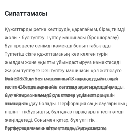
Сипаттамасы
Құжаттарды ретке келтірудің қарапайым, бірақ тиімді
жолы - бұл түптеу. Түптеу машинасы (брошюралау)
бұл процесте сенімді көмекші болып табылады.
Түптегіш сізге құжаттаманың кез келген түрін
жылдам және ұқыпты ұйымдастыруға көмектеседі.
Жақсы түптеуге Deli түптеу машинасы қол жеткізуге
көмектеседі. Бұл ықшам және жеңіл құрылғы, кез
Deli E3873 түптеу машинасы 18 параққа дейін оңай
келген жерде және кез келген уақытта қолдануға
тесіп, 425 параққа дейін қағазды қапсырмалай алады,
ыңғайлы, сонымен бірге сақтау үшін көп орын
бұл жоғары көлемді құжаттама жұмыстары үшін
алмайды.
тамаша таңдау болады. Перфорация саңылауларының
пішіні - тікбұрышты, бұл қағаз парақтарын тесіп өтуді
жеңілдетеді. Сонымен қатар, бұл үлгі тік
перфорациямен жабдықталған, бұл қосымша
Түптеу машинасы каталогтарды, көрмелерге,