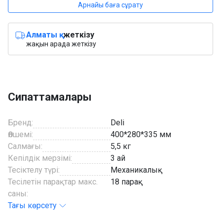
Арнайы баға сұрату
Алматы қ.
жеткізу
жақын арада жеткізу
Сипаттамалары
Бренд:
Deli
Өлшемі:
400*280*335 мм
Салмағы:
5,5 кг
Кепілдік мерзімі:
3 ай
Тесіктелу түрі:
Механикалық
Тесілетін парақтар макс.
18 парақ
саны:
Тағы көрсету