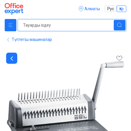
Алматы
Рус
Қаз
Түптегіш машиналар