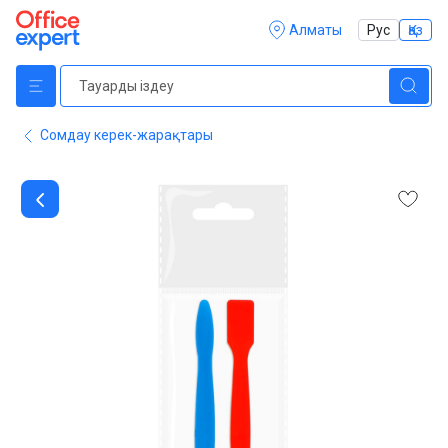
Алматы
Рус
Қаз
Сомдау керек-жарақтары