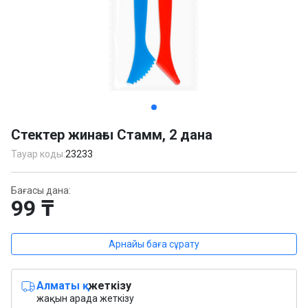
Item
1
Стектер жинағы Стамм, 2 дана
of
3
Тауар коды:
23233
Бағасы дана:
99 ₸
Арнайы баға сұрату
Алматы қ.
жеткізу
жақын арада жеткізу