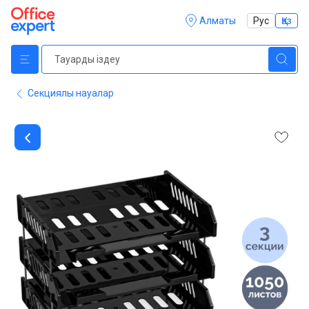
Алматы
Рус
Қаз
Секциялы науалар