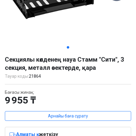
Item
1
Секциялы көлденең науа Стамм "Сити", 3
of
секция, металл өзектерде, қара
5
Тауар коды:
21864
Бағасы жинақ:
9 955 ₸
Арнайы баға сұрату
Алматы қ.
жеткізу