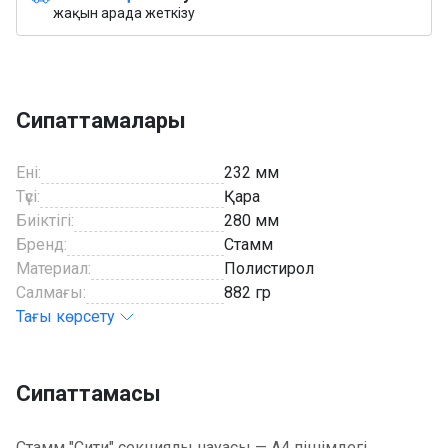
жақын арада жеткізу
Сипаттамалары
Ені:
232 мм
Түсі:
Қара
Биіктігі:
280 мм
Бренд:
Стамм
Материал:
Полистирол
Салмағы:
882 гр
Тағы көрсету
Сипаттамасы
Стамм "Сити" секциялы науасы — А4 пішімдегі