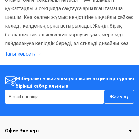
құжаттарды 3 секцияда сақтауға арналған тамаша
шешім. Кез келген жұмыс кеңістігіне ыңғайлы сәйкес
келеді, көлденең орналастырылады. Жеңіл, бірақ
берік пластиктен жасалған корпусы ұзақ мерзімді
пайдалануға кепілдік береді, ал стильді дизайны кез
келген интерьерге мінсіз сәйкес келеді. Науа
Тағы көрсету
құжаттарды әрқашан қол астыңызда ұстай отырып,
жұмыс материалдарыңызды тиімді ұйымдастыруға
көмектеседі.
Жіберілімге жазылыңыз және акциялар туралы
бірінші хабар алыңыз
Жазылу
Офис Эксперт