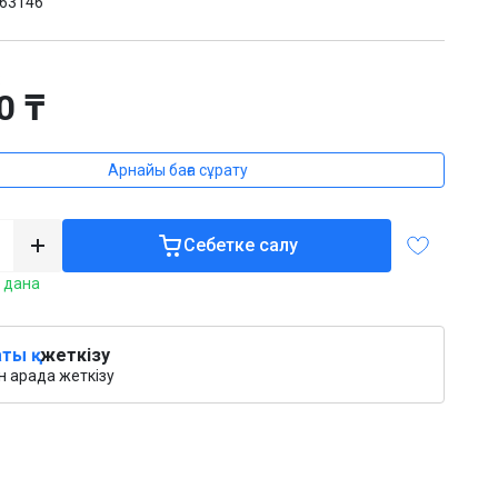
63146
:
0 ₸
Арнайы баға сұрату
Себетке салу
 дана
ты қ.
жеткізу
 арада жеткізу