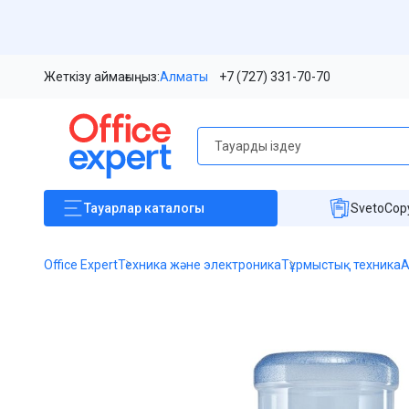
Жеткізу аймағыңыз:
Алматы
+7 (727) 331-70-70
Тауарлар
каталогы
SvetoCopy
Office Expert
Техника және электроника
Тұрмыстық техника
А