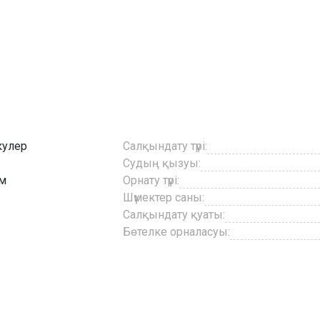
кулер
Салқындату түрі:
Судың қызуы:
мм
Орнату түрі:
Шүмектер саны:
Салқындату қуаты:
Бөтелке орналасуы: