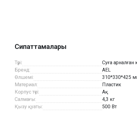
Item
1
of
7
Сипаттамалары
Түрі:
Суға арналған 
Бренд:
AEL
Өлшемі:
310*330*425 
Материал:
Пластик
Корпус түсі:
Ақ
Салмағы:
4,3 кг
Қызу қуаты:
500 Вт