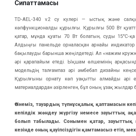
Сипаттамасы
TD-AEL-340 v.2 су кулері — ыстық және сал
көпфункционалды құрылғы.
Құрылғы 500 Вт қуатт
қатар, мұнда қуаты 70 Вт болатын, суды 15°C-қа
Алдыңғы панельде орналасқан арнайы индикатор
бақылауды барынша жеңілдетеді. Ал «нажим кружко
әрі қарапайым етеді. Ықшам өлшемінің арқасынд
модельдің талғампаз әрі әмбебап дизайны кеңсе
Құрылғыны орнату көп уақытты алмайды әрі 
материалдардан әзірленген, бұл оның ұзақ жылдар бой
Өтінеміз, тауардың түпнұсқалық қаптамасын ке
кепілдік жөндеу жүргізу немесе зауыттық ақа
болып табылады. Сонымен қатар, зауыттық 
кезінде оның қауіпсіздігін қамтамасыз етіп, м