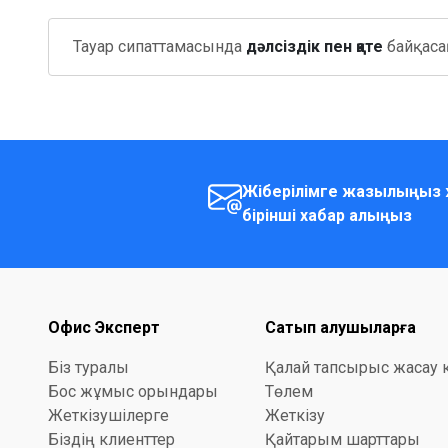
Тауар сипаттамасында
дәлсіздік пен қате
байқасаң
Жіберілімге жазылыңыз 
бірінші хабар алыңыз
Офис Эксперт
Сатып алушыларға
Біз туралы
Қалай тапсырыс жасау 
Бос жұмыс орындары
Төлем
Жеткізушілерге
Жеткізу
Біздің клиенттер
Қайтарым шарттары