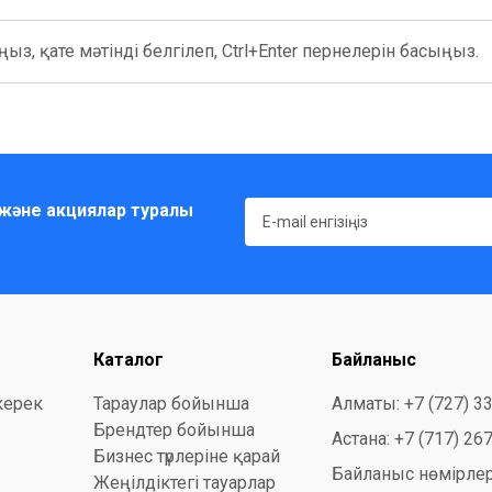
ыз, қате мәтінді белгілеп, Ctrl+Enter пернелерін басыңыз.
және акциялар туралы
Каталог
Байланыс
керек
Тараулар бойынша
Алматы: +7 (727) 3
Брендтер бойынша
Астана: +7 (717) 26
Бизнес түрлеріне қарай
Байланыс нөмірлер
Жеңілдіктегі тауарлар