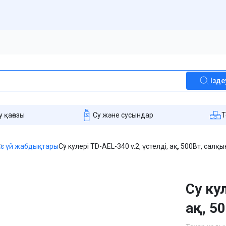
Ізде
 қағазы
Су және сусындар
T
с үй жабдықтары
Су кулері TD-AEL-340 v.2, үстелді, ақ, 500Вт, са
Су кул
ақ, 5