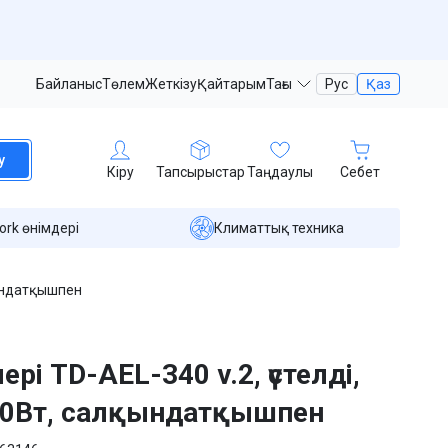
Байланыс
Төлем
Жеткізу
Қайтарым
Тағы
Рус
Қаз
у
Кіру
Тапсырыстар
Таңдаулы
Себет
ork өнімдері
Климаттық техника
лқындатқышпен
ері TD-AEL-340 v.2, үстелді,
00Вт, салқындатқышпен