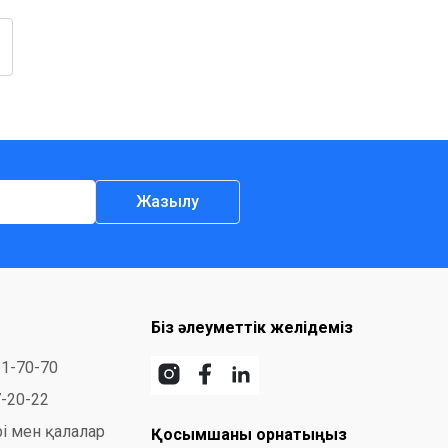
Жазылу
Біз әлеуметтік желідеміз
31-70-70
7-20-22
і мен қалалар
Қосымшаны орнатыңыз