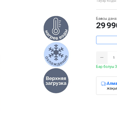
Тауар коды:
Бағасы дана
29 99
Бар болуы 3
Алма
жақын