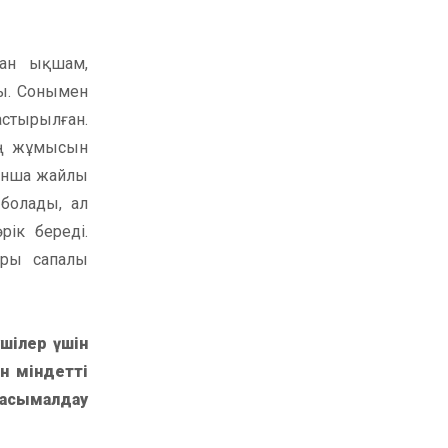
ған ықшам,
ы. Сонымен
астырылған.
ың жұмысын
рынша жайлы
 болады, ал
ік береді.
ары сапалы
шілер үшін
н міндетті
асымалдау