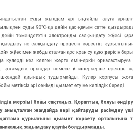
қындатылған суды жылдам әрі ыңғайлы алуға арнал
ылықпен суды 90°C-қа дейін қас-қағым сәтте қыздырад
 дейін төмендететін электронды салқындату жүйесі қар
 қыздыру не салқындату процесін көрсетіп, құрылғын
й» жүйесімен жабдықталған қос кран су құю үдерісін ба
а кулерді кез келген жерге емін-еркін орналастыруға
, қоғамдық орындар немесе үй интерьеріне ерекше көр
ешқандай қиындық тудырмайды. Кулер корпусы жоғ
ы мүлтіксіз әрі сенімді қызмет етуіне кепілдік береді.
пілдік мерзімі бойы сақтаңыз. Қораптың болуы өндіру
у анықталған жағдайда кері қайтаруды рәсімдеу үші
қаптама құрылғыны қызмет көрсету орталығына т
еханикалық зақымдану қаупін болдырмайды.