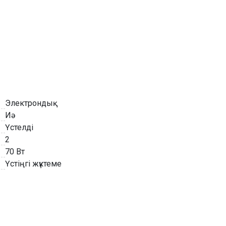
Электрондық
Иә
Үстелді
2
70 Вт
Үстіңгі жүктеме