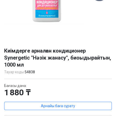
Item
1
Киімдерге арналған кондиционер
of
Synergetic "Нәзік жанасу", биоыдырайтын,
1
1000 мл
Тауар коды:
54838
Бағасы дана:
1 880 ₸
Арнайы баға сұрату