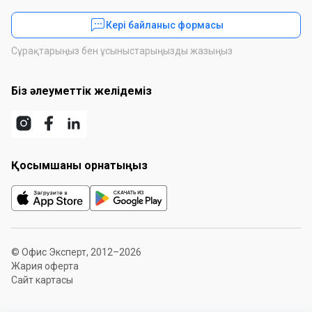
Кері байланыс формасы
Сұрақтарыңыз бен ұсыныстарыңызды жазыңыз
Біз әлеуметтік желідеміз
Қосымшаны орнатыңыз
© Офис Эксперт, 2012–2026
Жария оферта
Сайт картасы