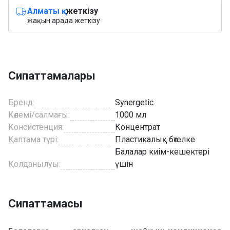
Алматы қ.
жеткізу
жақын арада жеткізу
Сипаттамалары
Бренд:
Synergetic
Көлемі/салмағы:
1000 мл
Консистенция:
Концентрат
Қаптама түрі:
Пластикалық бөтелке
Балалар киім-кешектері
Қолданылуы:
үшін
Сипаттамасы