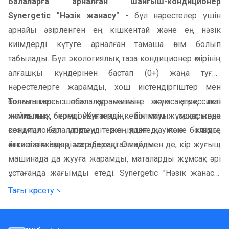
Балаларға арналған шайғыш-кондиционер
Synergetic "Нәзік жанасу"
- бұл нәрестелер үшін
арнайы әзірленген ең кішкентай және ең нәзік
киімдерді күтуге арналған тамаша өнім болып
табылады. Бұл экологиялық таза кондиционер өмірінің
алғашқы күндерінен бастап (0+) жаңа туған
нәрестелерге жарамды, хош иістендіргіштер мен
бояғыштарсыз балалар киіміне жұмсақтық пен
Толығымен шөптік құрамының және агрессивті
жайлылық береді. Жуғаннан кейін киім жұмсақ және
химиялық компоненттердің болмауы арқасында
сезімтал балалардың терісі үшін қауіпсіз болады,
кондиционер үтіктеуді жеңілдетеді және киімге
өйткені өнім іздері матада сақталмайды.
антистатикалық әсер береді. Ол қолмен де, кір жуғыщ
машинада да жууға жарамды, маталарды жұмсақ әрі
ұстағанда жағымды етеді. Synergetic "Нәзік жанасу"
таңдау арқылы нәрестеңізге нәзік күтім мен
Тағы көрсету
жайлылық бересіз, оның сезімтал терісі үшін қауіпсіз
және жұмсақ орта жасайсыз. Жөргектерді, жейделерді