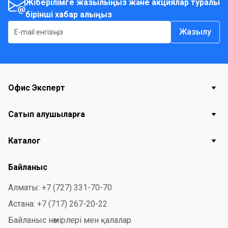
және басқа да киімдерді 33 рет жууға арналған супер
Жіберілімге жазылыңыз және акциялар туралы
бірінші хабар алыңыз
концентрат!
Жазылу
Офис Эксперт
Сатып алушыларға
Каталог
Байланыс
Алматы: +7 (727) 331-70-70
Астана: +7 (717) 267-20-22
Байланыс нөмірлері мен қалалар