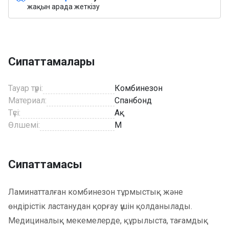
жақын арада жеткізу
Сипаттамалары
Тауар түрі:
Комбинезон
Материал:
Спанбонд
Түсі:
Ақ
Өлшемі:
M
Сипаттамасы
Ламинатталған комбинезон тұрмыстық және
өндірістік ластанудан қорғау үшін қолданылады.
Медициналық мекемелерде, құрылыста, тағамдық