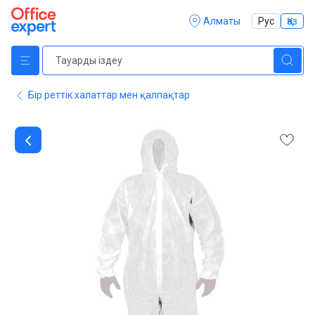
Алматы
Рус
Қаз
Бір реттік халаттар мен қалпақтар