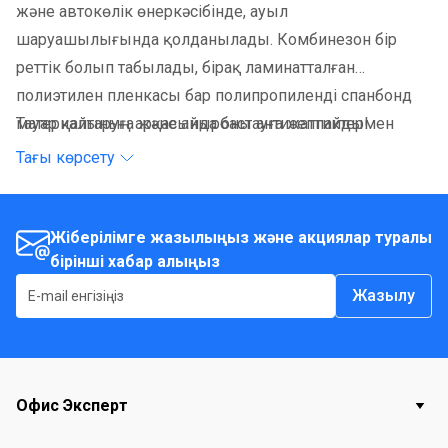
және автокөлік өнеркәсібінде, ауыл
шаруашылығында қолданылады. Комбинезон бір
реттік болып табылады, бірақ ламинатталған
полиэтилен пленкасы бар полипропиленді спанбонд
материалының арқасында оны антисептиктермен
Тауар қайтаруға және айырбастауға жатпайды!
өңдеуге және бірнеше рет қайта пайдалануға болады.
Тағы көрсету
Жіберілімге жазылыңыз және акциялар туралы
бірінші хабар алыңыз
Жазылу
Офис Эксперт