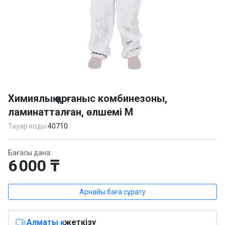
Item
1
Химиялық қорғаныс комбинезоны,
of
ламинатталған, өлшемі M
1
Тауар коды:
40710
Бағасы дана:
6 000 ₸
Арнайы баға сұрату
Алматы қ.
жеткізу