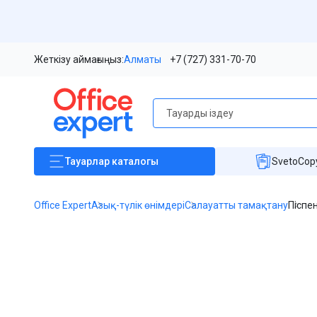
Жеткізу аймағыңыз:
Алматы
+7 (727) 331-70-70
Тауарлар
каталогы
SvetoCopy
Office Expert
Азық-түлік өнімдері
Салауатты тамақтану
Піспен