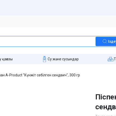
Ізде
 қағазы
Су және сусындар
T
ан A-Product "Күнжіт себілген сендвич", 300 гр
Піспе
сендв