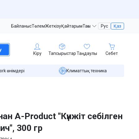
Байланыс
Төлем
Жеткізу
Қайтарым
Тағы
Рус
Қаз
у
Кіру
Тапсырыстар
Таңдаулы
Себет
ork өнімдері
Климаттық техника
нан A-Product "Күнжіт себілген
ич", 300 гр