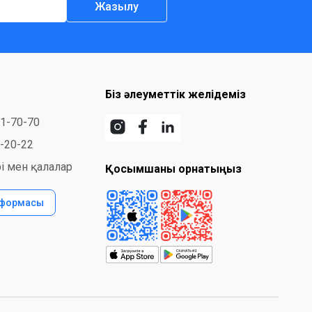
Жазылу
Біз әлеуметтік желідеміз
31-70-70
7-20-22
і мен қалалар
Қосымшаны орнатыңыз
 формасы