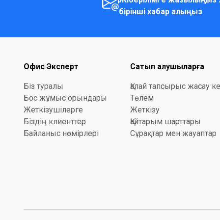
бірінші хабар алыңыз
Офис Эксперт
Сатып алушыларға
Біз туралы
Қалай тапсырыс жасау к
Бос жұмыс орындары
Төлем
Жеткізушілерге
Жеткізу
Біздің клиенттер
Қайтарым шарттары
Байланыс нөмірлері
Сұрақтар мен жауаптар