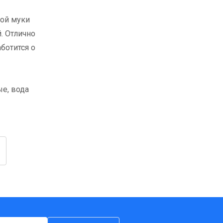
ной муки
. Отлично
ботится о
ые, вода