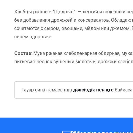
Хлебцы ржаные “Щедрые” — лёгкий и полезный пер
без добавления дрожжей и консервантов. Обладают
сочетаются с сыром, овощами, мёдом или джемом. П
своём здоровье.
Состав
: Мука ржаная хлебопекарная обдирная, мука
питьевая, чеснок сушёный молотый, дрожжи хлебоп
Тауар сипаттамасында
дәлсіздік пен қате
байқасаң
Жіберілімге жазылыңыз 