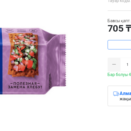
Тауар коды:
Бағасы қапт.
705 
Бар болуы 4
Алма
жақын