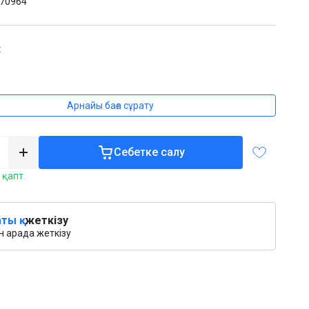
70964
:
₸
Арнайы баға сұрату
Себетке салу
 қапт.
ты қ.
жеткізу
 арада жеткізу