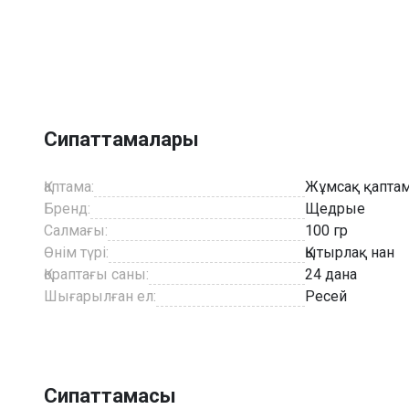
Item
1
of
1
Сипаттамалары
Қаптама:
Жұмсақ қапта
Бренд:
Щедрые
Салмағы:
100 гр
Өнім түрі:
Қытырлақ нан
Қораптағы саны:
24 дана
Шығарылған ел:
Ресей
Сипаттамасы