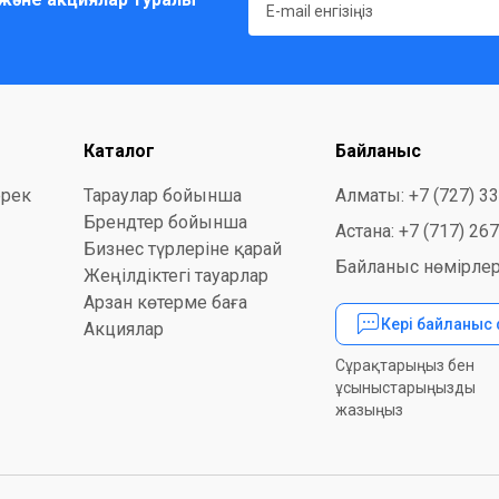
Каталог
Байланыс
ерек
Тараулар бойынша
Алматы: +7 (727) 3
Брендтер бойынша
Астана: +7 (717) 26
Бизнес түрлеріне қарай
Байланыс нөмірлер
Жеңілдіктегі тауарлар
Арзан көтерме баға
Кері байланыс
Акциялар
Сұрақтарыңыз бен
ұсыныстарыңызды
жазыңыз