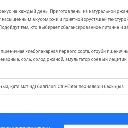
екус на каждый день. Приготовлены из натуральной ржа
 насыщенным вкусом ржи и приятной хрустящей текстурой
одойдут тем, кто выбирает сбалансированное питание и за
 пшеничная хлебопекарная первого сорта, отруби пшеничн
екарные, соль, солод ржаной, эмульгатор соевый лецитин.
ыз, қате мәтінді белгілеп, Ctrl+Enter пернелерін басыңыз.
және акциялар туралы