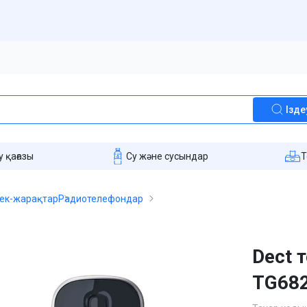
Ізде
 қағазы
Су және сусындар
T
ек-жарақтар
Радиотелефондар
Dect 
TG682