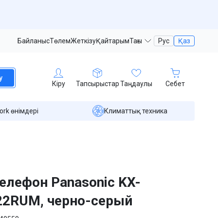
Байланыс
Төлем
Жеткізу
Қайтарым
Тағы
Рус
Қаз
у
Кіру
Тапсырыстар
Таңдаулы
Себет
ork өнімдері
Климаттық техника
телефон Panasonic KX-
2RUM, черно-серый