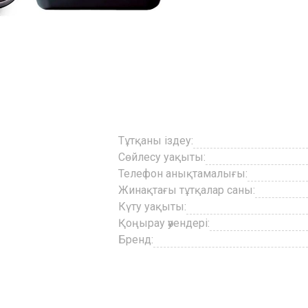
Тұтқаны іздеу:
Сөйлесу уақыты:
Телефон анықтамалығы:
Жинақтағы тұтқалар саны:
Күту уақыты:
Қоңырау әуендері:
Бренд: