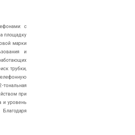
ефонами: с
на площадку
говой марки
ьзования и
 работающих
иск трубки,
 телефонную
2-тональная
ойством при
а и уровень
 Благодаря