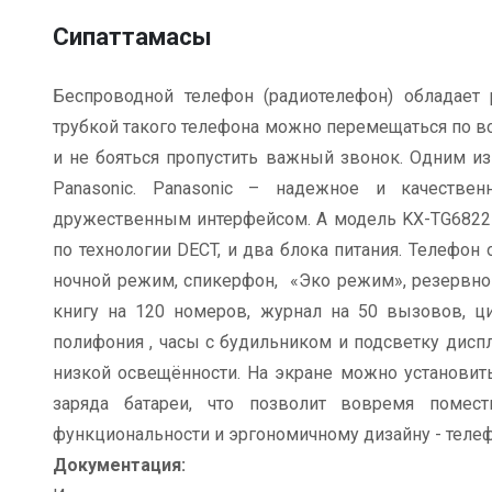
Сипаттамасы
Беспроводной телефон (радиотелефон) обладае
трубкой такого телефона можно перемещаться по вс
и не бояться пропустить важный звонок. Одним из
Panasonic. Panasonic – надежное и качественн
дружественным интерфейсом. А модель KX-TG6822 –
по технологии DECT, и два блока питания. Телефон 
ночной режим, спикерфон, «Эко режим», резервног
книгу на 120 номеров, журнал на 50 вызовов, ци
полифония , часы с будильником и подсветку дисп
низкой освещённости. На экране можно установить
заряда батареи, что позволит вовремя помест
функциональности и эргономичному дизайну - теле
Документация: