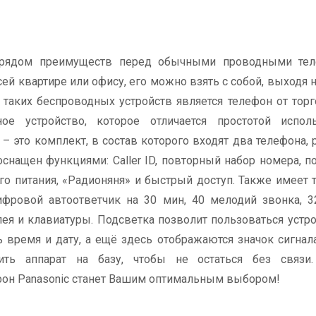
т рядом преимуществ перед обычными проводными тел
ей квартире или офису, его можно взять с собой, выходя 
 таких беспроводных устройств является телефон от тор
ое устройство, которое отличается простотой испол
 это комплект, в состав которого входят два телефона,
оснащен функциями: Caller ID, повторный набор номера, по
о питания, «Радионяня» и быстрый доступ. Также имеет
фровой автоответчик на 30 мин, 40 мелодий звонка, 3
лея и клавиатуры. Подсветка позволит пользоваться устр
 время и дату, а ещё здесь отображаются значок сигнал
ить аппарат на базу, чтобы не остаться без связи.
фон Panasonic станет Вашим оптимальным выбором!