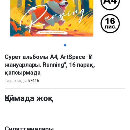
Item
1
Сурет альбомы А4, ArtSpace "Үй
of
жануарлары. Running", 16 парақ,
2
қапсырмада
Тауар коды:
57416
Қоймада жоқ
Сипаттамалары