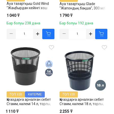
Ауа тазартқыш Gold Wind
Ауа тазартқыш Glade
"Жаңбырдан кейінгі хош
"Жапондық бақша", 300 мл
иіс", 300 мл
1 040 ₸
1 790 ₸
Бар болуы 238 дана
Бар болуы 192 дана
ТОП 100
КӨТЕРМЕ
ТОП 100
Қағаздарға арналған себет
Қағаздарға арналған себет
Стамм, көлемі 14 л, торлы,
Стамм, көлемі 18 л, торлы,
қара
қара
1 110 ₸
2 255 ₸