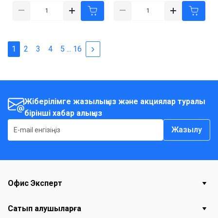
1
2
3
4
5
...
16
Жіберілімге жазылыңыз және акциялар туралы
бірінші хабар алыңыз
Жазылу
Офис Эксперт
Сатып алушыларға