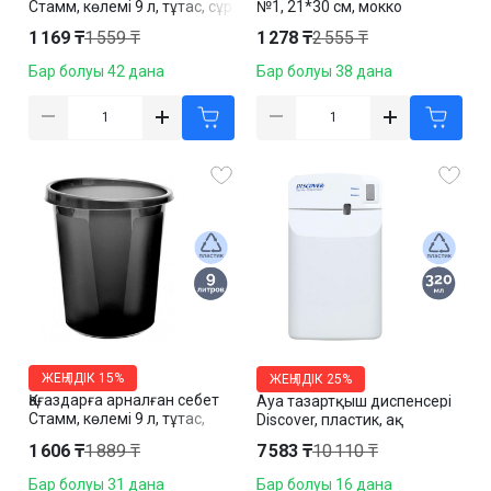
Стамм, көлемі 9 л, тұтас, сұр
№1, 21*30 см, мокко
1 169 ₸
1 559 ₸
1 278 ₸
2 555 ₸
Бар болуы 42 дана
Бар болуы 38 дана
ЖЕҢІЛДІК
15%
ЖЕҢІЛДІК
25%
Қағаздарға арналған себет
Ауа тазартқыш диспенсері
Стамм, көлемі 9 л, тұтас,
Discover, пластик, ақ
қара
1 606 ₸
1 889 ₸
7 583 ₸
10 110 ₸
Бар болуы 31 дана
Бар болуы 16 дана