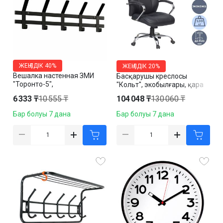
ЖЕҢІЛДІК
40%
ЖЕҢІЛДІК
20%
Вешалка настенная ЗМИ
Басқарушы креслосы
"Торонто-5",
"Кольт", экобылғары, қара
металлическая, 168*580*85
6 333 ₸
10 555 ₸
104 048 ₸
130 060 ₸
мм, черная
Бар болуы 7 дана
Бар болуы 7 дана