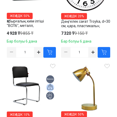
ЖЕҢІЛДІК
50%
ЖЕҢІЛДІК
20%
Қабырғалық киім ілгіші
Дөңгелек сағат Troyka, d=30
"ВСП6", металл,
см, қара, пластикалық
265*600*220 мм, қара
4 928 ₸
9 855 ₸
7 320 ₸
9 150 ₸
Бар болуы 6 дана
Бар болуы 6 дана
ЖЕҢІЛДІК
50%
ЖЕҢІЛДІК
10%