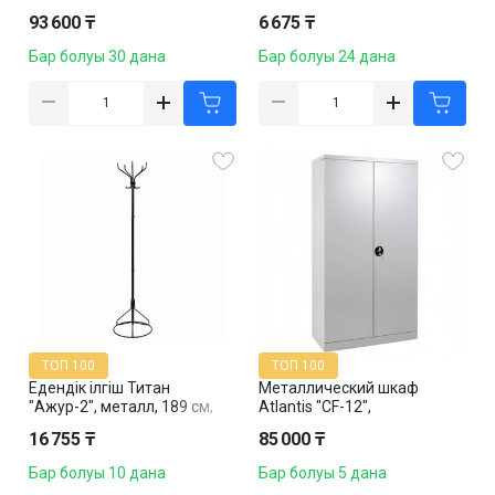
850*400*1860 мм
балғындығы", 269 мл
93 600 ₸
6 675 ₸
Бар болуы 30 дана
Бар болуы 24 дана
ТОП 100
ТОП 100
Едендік ілгіш Титан
Металлический шкаф
"Ажур-2", металл, 189 см,
Atlantis "CF-12",
қара
850*400*1860 мм
16 755 ₸
85 000 ₸
Бар болуы 10 дана
Бар болуы 5 дана