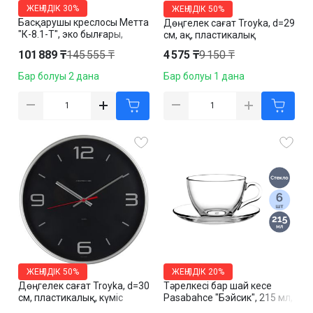
ЖЕҢІЛДІК
30%
ЖЕҢІЛДІК
50%
Басқарушы креслосы Метта
Дөңгелек сағат Troyka, d=29
"К-8.1-Т", эко былғары,
см, ақ, пластикалық
пластик, қара
101 889 ₸
145 555 ₸
4 575 ₸
9 150 ₸
Бар болуы 2 дана
Бар болуы 1 дана
ЖЕҢІЛДІК
50%
ЖЕҢІЛДІК
20%
Дөңгелек сағат Troyka, d=30
Тәрелкесі бар шай кесе
см, пластикалық, күміс
Pasabahce "Бэйсик", 215 мл,
жиектеме
шыныдан, мөлдір, 6 адамға