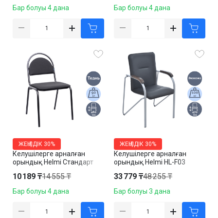
Бар болуы 4 дана
Бар болуы 4 дана
ЖЕҢІЛДІК
30%
ЖЕҢІЛДІК
30%
Келушілерге арналған
Келушілерге арналған
орындық Helmi Стандарт
орындық Helmi HL-F03
HL-F02, мата, сұр
"Самба", эко былғары, қара
10 189 ₸
14 555 ₸
33 779 ₸
48 255 ₸
Бар болуы 4 дана
Бар болуы 3 дана