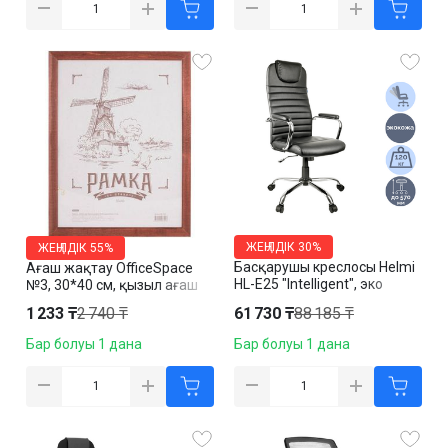
ЖЕҢІЛДІК
30%
ЖЕҢІЛДІК
55%
Басқарушы креслосы Helmi
Ағаш жақтау OfficeSpace
HL-E25 "Intelligent", эко
№3, 30*40 см, қызыл ағаш
былғары, қара
1 233 ₸
2 740 ₸
61 730 ₸
88 185 ₸
Бар болуы 1 дана
Бар болуы 1 дана