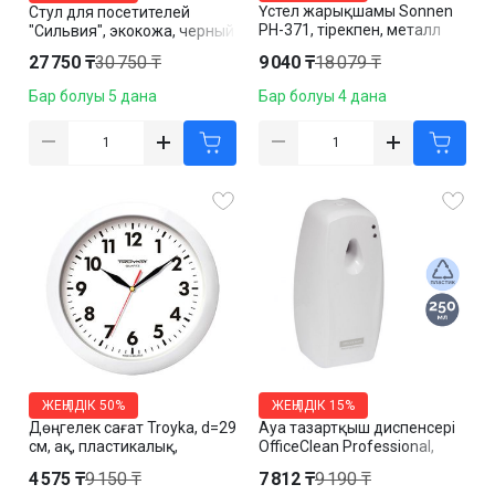
Үстел жарықшамы Sonnen
Стул для посетителей
PH-371, тірекпен, металл
"Сильвия", экокожа, черный
корпус, Е27, алтын түсті
27 750 ₸
30 750 ₸
9 040 ₸
18 079 ₸
Бар болуы 5 дана
Бар болуы 4 дана
ЖЕҢІЛДІК
50%
ЖЕҢІЛДІК
15%
Дөңгелек сағат Troyka, d=29
Ауа тазартқыш диспенсері
см, ақ, пластикалық,
OfficeClean Professional,
минерал шыны
пластик, ақ
4 575 ₸
9 150 ₸
7 812 ₸
9 190 ₸