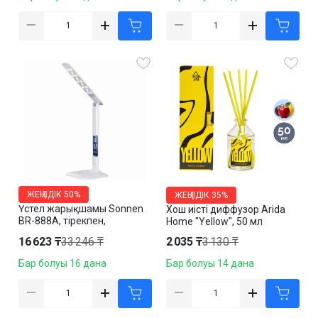
ЖЕҢІЛДІК
50%
ЖЕҢІЛДІК
35%
Үстел жарықшамы Sonnen
Хош иісті диффузор Arida
BR-888A, тірекпен,
Home "Yellow", 50 мл
пластикалық корпус, LED, ақ
16 623 ₸
33 246 ₸
2 035 ₸
3 130 ₸
Бар болуы 16 дана
Бар болуы 14 дана