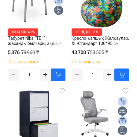
ЖЕҢІЛДІК
40%
ЖЕҢІЛДІК
18%
Табурет Nika "ТБ1",
Кресло-қапшық Жалқаулар,
жасанды былғары, ақшыл
XL-Стандарт 130*95 см,
сары
жаккард, алынбалы қап
5 376 ₸
8 960 ₸
43 700 ₸
53 505 ₸
Тапсырысқа
Тапсырысқа