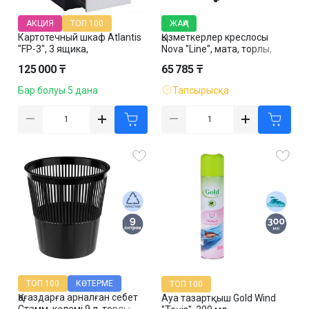
АКЦИЯ
ТОП 100
ЖАҢА
Картотечный шкаф Atlantis
Қызметкерлер креслосы
"FP-3", 3 ящика,
Nova "Line", мата, торлы,
460*620*1020 мм, для
қара
125 000 ₸
65 785 ₸
папок формата А4
Бар болуы 5 дана
Тапсырысқа
ТОП 100
КӨТЕРМЕ
ТОП 100
Қағаздарға арналған себет
Ауа тазартқыш Gold Wind
Стамм, көлемі 9 л, торлы,