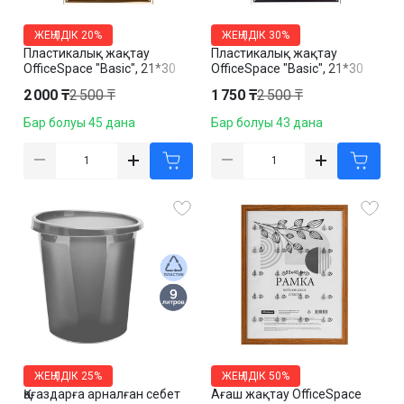
ЖЕҢІЛДІК
20%
ЖЕҢІЛДІК
30%
Пластикалық жақтау
Пластикалық жақтау
OfficeSpace "Basic", 21*30
OfficeSpace "Basic", 21*30
см, сынбайтын шыны, алтын
см, сынбайтын шыны, күміс
2 000 ₸
2 500 ₸
1 750 ₸
2 500 ₸
түсті
түсті
Бар болуы 45 дана
Бар болуы 43 дана
ЖЕҢІЛДІК
25%
ЖЕҢІЛДІК
50%
Қағаздарға арналған себет
Ағаш жақтау OfficeSpace