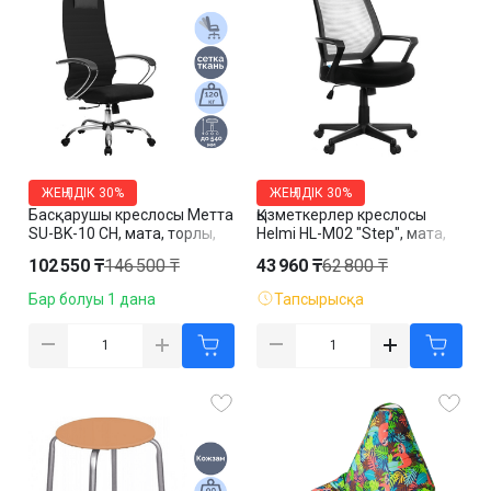
ЖЕҢІЛДІК
30%
ЖЕҢІЛДІК
30%
Басқарушы креслосы Метта
Қызметкерлер креслосы
SU-BK-10 CH, мата, торлы,
Helmi HL-M02 "Step", мата,
қара
торлы, қара
102 550 ₸
146 500 ₸
43 960 ₸
62 800 ₸
Бар болуы 1 дана
Тапсырысқа