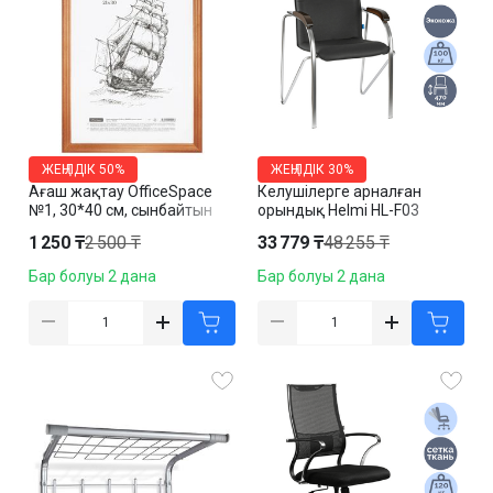
ЖЕҢІЛДІК
50%
ЖЕҢІЛДІК
30%
Ағаш жақтау OfficeSpace
Келушілерге арналған
№1, 30*40 см, сынбайтын
орындық Helmi HL-F03
шыны, мокко
"Самба", эко былғары, хром,
1 250 ₸
2 500 ₸
33 779 ₸
48 255 ₸
қара
Бар болуы 2 дана
Бар болуы 2 дана