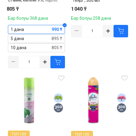
"Теңіз", 300 мл
қара
805 ₸
1 040 ₸
Бар болуы 368 дана
Бар болуы 258 дана
1 дана
990 ₸
5 дана
895 ₸
10 дана
805 ₸
ТОП 100
ТОП 100