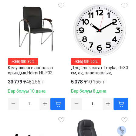
ЖЕҢІЛДІК
30%
ЖЕҢІЛДІК
50%
Келушілерге арналған
Дөңгелек сағат Troyka, d=30
орындық Helmi HL-F03
см, ақ, пластикалық,
"Самба", эко былғары,
минерал шыныда
33 779 ₸
48 255 ₸
5 078 ₸
10 155 ₸
жаңғақ түсті
Бар болуы 10 дана
Бар болуы 8 дана