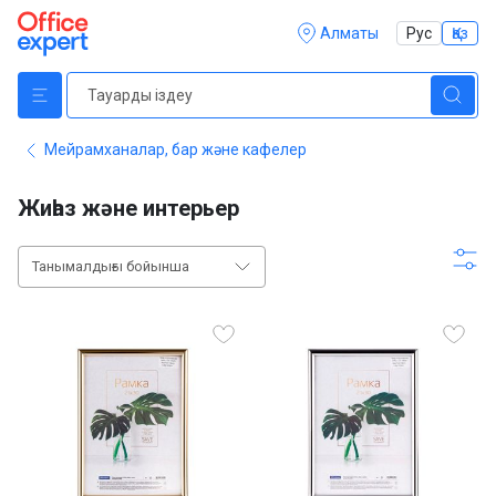
Алматы
Рус
Қаз
Мейрамханалар, бар және кафелер
Жиһаз және интерьер
Танымалдығы бойынша