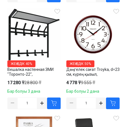
ЖЕҢІЛДІК
40%
ЖЕҢІЛДІК
50%
Вешалка настенная ЗМИ
Дөңгелек сағат Troyka, d=23
"Торонто-22",
см, күрең қызыл,
металлическая,
пластикалық
17 280 ₸
28 800 ₸
4 778 ₸
9 555 ₸
585*670*270 мм, черная
Бар болуы 3 дана
Бар болуы 2 дана