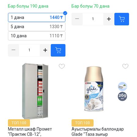
Бар болуы 190 дана
Бар болуы 70 дана
1 дана
1440 ₸
5 дана
1330 ₸
10 дана
1110 ₸
ТОП 100
ТОП 100
Металл шкаф Промет
Ауыстырмалы баллондар
"Практик СВ-12",
Glade "Таза зығыр