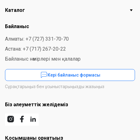
Каталог
Байланыс
Алматы: +7 (727) 331-70-70
Астана: +7 (717) 267-20-22
Байланыс нөмірлері мен қалалар
Кері байланыс формасы
Сұрақтарыңыз бен ұсыныстарыңызды жазыңыз
Біз әлеуметтік желідеміз
Қосымшаны орнатыңыз