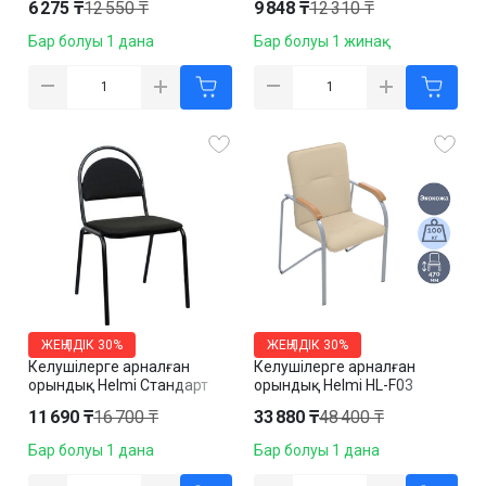
6 275 ₸
12 550 ₸
9 848 ₸
12 310 ₸
арналған
Бар болуы 1 дана
Бар болуы 1 жинақ
ЖЕҢІЛДІК
30%
ЖЕҢІЛДІК
30%
Келушілерге арналған
Келушілерге арналған
орындық Helmi Стандарт
орындық Helmi HL-F03
HL-F02, мата, қара
"Самба", эко былғары,
11 690 ₸
16 700 ₸
33 880 ₸
48 400 ₸
ақшыл сары
Бар болуы 1 дана
Бар болуы 1 дана