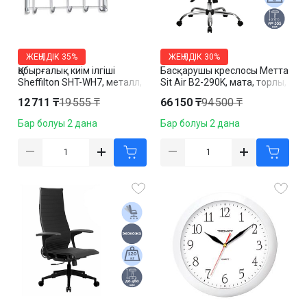
ЖЕҢІЛДІК
35%
ЖЕҢІЛДІК
30%
Қабырғалық киім ілгіші
Басқарушы креслосы Метта
Sheffilton SHT-WH7, металл,
Sit Air B2-290K, мата, торлы,
297*705*407 мм, күміс түсті
қара
12 711 ₸
19 555 ₸
66 150 ₸
94 500 ₸
Бар болуы 2 дана
Бар болуы 2 дана